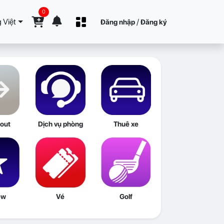
0
 Việt
/
Đăng nhập
Đăng ký
out
Dịch vụ phòng
Thuê xe
ew
Vé
Golf