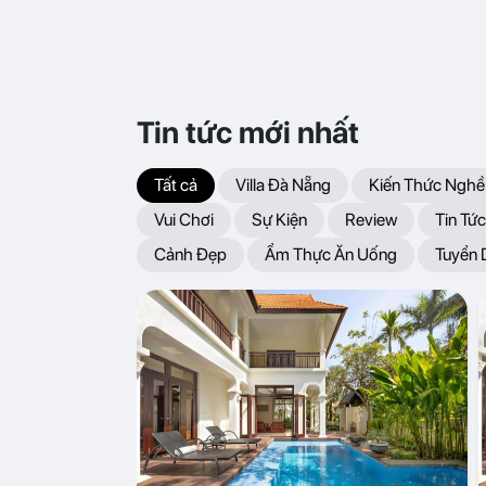
Tin tức mới nhất
Tất cả
Villa Đà Nẵng
Kiến Thức Nghề
Vui Chơi
Sự Kiện
Review
Tin Tức
Cảnh Đẹp
Ẩm Thực Ăn Uống
Tuyển