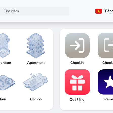
Tiếng
ch sạn
Apartment
Checkin
Check
Tour
Combo
Revi
Quà tặng