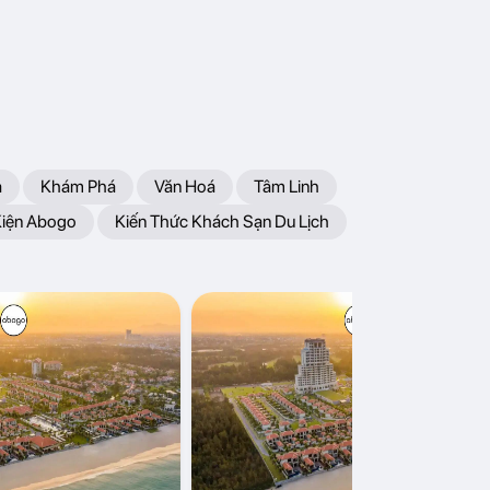
a
Khám Phá
Văn Hoá
Tâm Linh
Kiện Abogo
Kiến Thức Khách Sạn Du Lịch