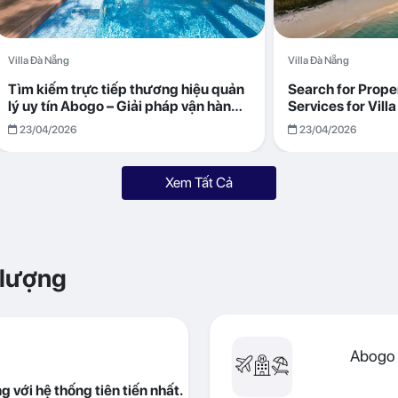
Villa Đà Nẵng
Villa Đà Nẵng
Tìm kiếm trực tiếp thương hiệu quản
Search for Prop
lý uy tín Abogo – Giải pháp vận hành
Services for Vil
villa hiệu quả, minh bạch
Returns with Abo
23/04/2026
23/04/2026
Xem Tất Cả
 lượng
Abogo 
 với hệ thống tiên tiến nhất.