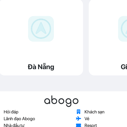
Đà Nẵng
Gi
abogo
Hỏi đáp
Khách sạn
Lãnh đạo Abogo
Vé
Nhà đầu tư
Resort