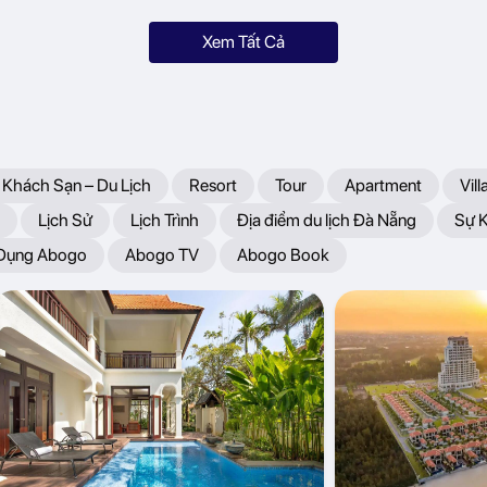
Xem Tất Cả
 Khách Sạn – Du Lịch
Resort
Tour
Apartment
Vill
Lịch Sử
Lịch Trình
Địa điểm du lịch Đà Nẵng
Sự 
 Dụng Abogo
Abogo TV
Abogo Book