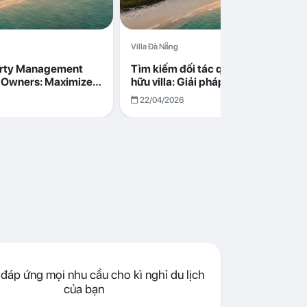
Villa Đà Nẵng
erty Management
Tìm kiếm đối tác quản lý cho chủ s
la Owners: Maximize
hữu villa: Giải pháp tối ưu lợi nhuận
go in Da Nang
cùng Abogo tại Đà Nẵng
22/04/2026
đáp ứng mọi nhu cầu cho kì nghỉ du lịch
của bạn