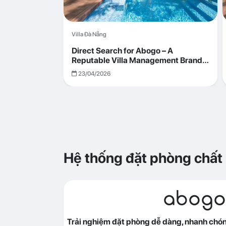
Villa Đà Nẵng
Direct Search for Abogo – A
Reputable Villa Management Brand
with Transparent and Effective
23/04/2026
Operations
Hệ thống đặt phòng chất
abogo
Trải nghiệm đặt phòng dễ dàng, nhanh chóng