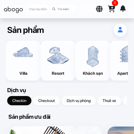
0
abogo
Chọn địa điểm
Sản phẩm
Villa
Resort
Khách sạn
Apartme
Dịch vụ
Checkin
Checkout
Dịch vụ phòng
Thuê xe
Quà
Sản phẩm ưu đãi