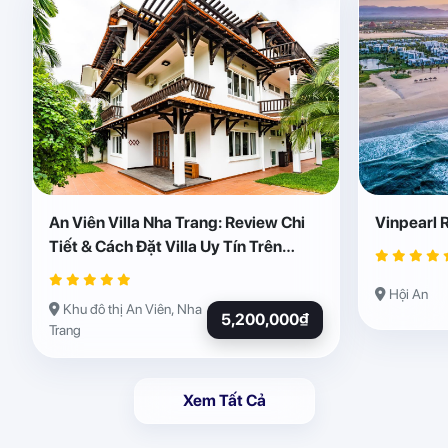
An Viên Villa Nha Trang: Review Chi
Vinpearl 
Tiết & Cách Đặt Villa Uy Tín Trên
Abogo
Hội An
Khu đô thị An Viên, Nha
5,200,000₫
Trang
Xem Tất Cả