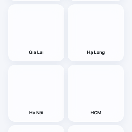
Gia Lai
Hạ Long
Hà Nội
HCM