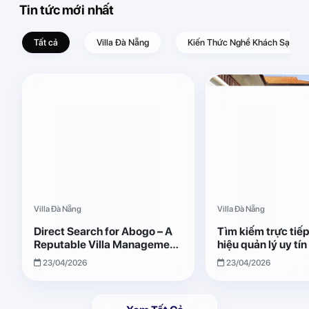
Tin tức mới nhất
Tất cả
Villa Đà Nẵng
Kiến Thức Nghề Khách Sạn – D
Villa Đà Nẵng
Villa Đà Nẵng
Direct Search for Abogo – A
Tìm kiếm trực tiế
Reputable Villa Management
hiệu quản lý uy tí
Brand with Transparent and
Giải pháp vận hành
23/04/2026
23/04/2026
Effective Operations
quả, minh bạch