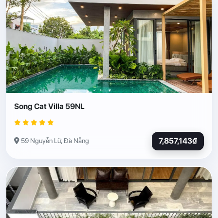
Song Cat Villa 59NL
7,857,143₫
59 Nguyễn Lữ, Đà Nẵng