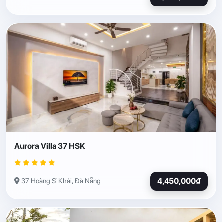
Aurora Villa 37 HSK
4,450,000₫
37 Hoàng Sĩ Khải, Đà Nẵng