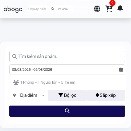
0
abogo
Home
Villa
Chọn địa điểm
1 Phòng - 1 Người lớn - 0 Trẻ em
Địa điểm
Bộ lọc
Sắp xếp