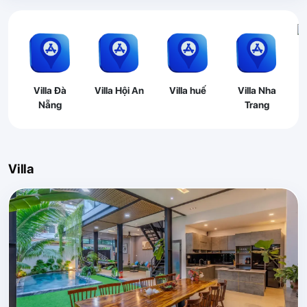
Villa Đà
Villa Hội An
Villa huế
Villa Nha
Nẵng
Trang
Villa