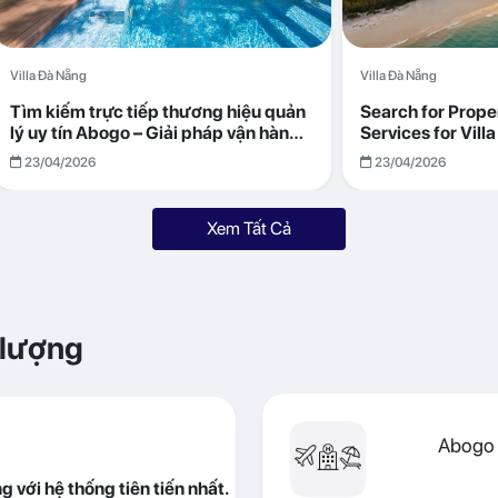
Villa Đà Nẵng
Villa Đà Nẵng
Tìm kiếm trực tiếp thương hiệu quản
Search for Prop
lý uy tín Abogo – Giải pháp vận hành
Services for Vil
villa hiệu quả, minh bạch
Returns with Abo
23/04/2026
23/04/2026
Xem Tất Cả
 lượng
Abogo 
 với hệ thống tiên tiến nhất.