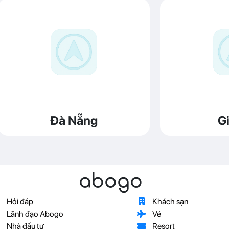
Đà Nẵng
Gi
abogo
Hỏi đáp
Khách sạn
Lãnh đạo Abogo
Vé
Nhà đầu tư
Resort