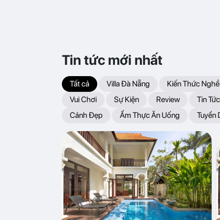
Tin tức mới nhất
Tất cả
Villa Đà Nẵng
Kiến Thức Nghề
Vui Chơi
Sự Kiện
Review
Tin Tức
Cảnh Đẹp
Ẩm Thực Ăn Uống
Tuyển