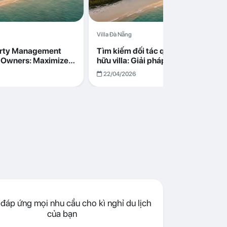
Villa Đà Nẵng
erty Management
Tìm kiếm đối tác quản lý cho chủ s
la Owners: Maximize
hữu villa: Giải pháp tối ưu lợi nhuận
go in Da Nang
cùng Abogo tại Đà Nẵng
22/04/2026
đáp ứng mọi nhu cầu cho kì nghỉ du lịch
của bạn