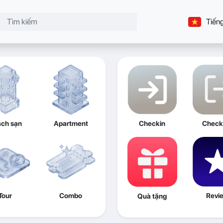
Tiếng
ch sạn
Apartment
Checkin
Check
Tour
Combo
Revi
Quà tặng