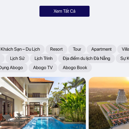
Xem Tất Cả
 Khách Sạn – Du Lịch
Resort
Tour
Apartment
Vill
Lịch Sử
Lịch Trình
Địa điểm du lịch Đà Nẵng
Sự 
 Dụng Abogo
Abogo TV
Abogo Book