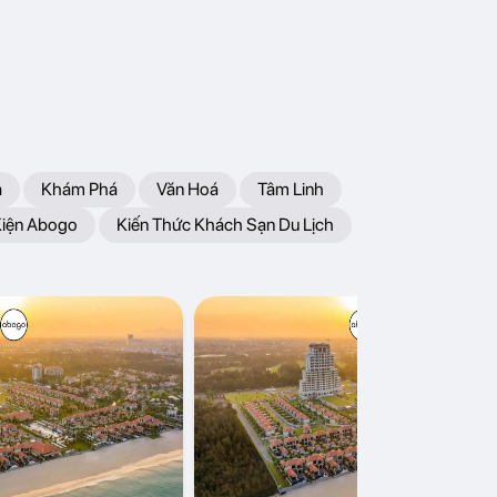
a
Khám Phá
Văn Hoá
Tâm Linh
Kiện Abogo
Kiến Thức Khách Sạn Du Lịch