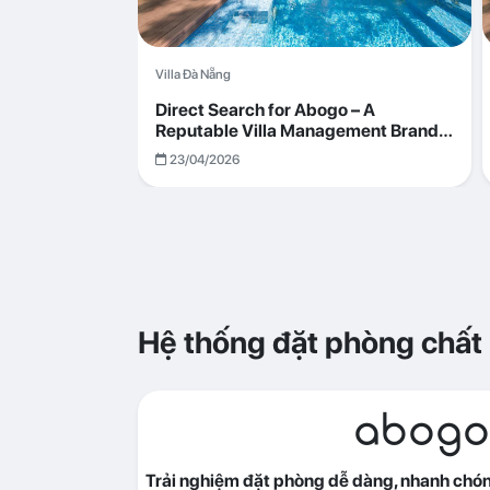
Villa Đà Nẵng
Direct Search for Abogo – A
Reputable Villa Management Brand
with Transparent and Effective
23/04/2026
Operations
Hệ thống đặt phòng chất
abogo
Trải nghiệm đặt phòng dễ dàng, nhanh chóng