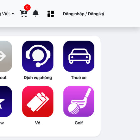
0
 Việt
/
Đăng nhập
Đăng ký
out
Dịch vụ phòng
Thuê xe
ew
Vé
Golf