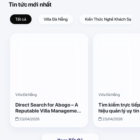
Tin tức mới nhất
Tất cả
Villa Đà Nẵng
Kiến Thức Nghề Khách Sạn – D
Villa Đà Nẵng
Villa Đà Nẵng
Direct Search for Abogo – A
Tìm kiếm trực tiế
Reputable Villa Management
hiệu quản lý uy tí
Brand with Transparent and
Giải pháp vận hành
23/04/2026
23/04/2026
Effective Operations
quả, minh bạch