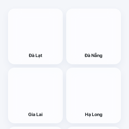
Đà Lạt
Đà Nẵng
Gia Lai
Hạ Long