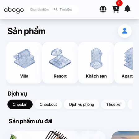
0
abogo
Chọn địa điểm
Sản phẩm
Villa
Resort
Khách sạn
Apartme
Dịch vụ
Checkin
Checkout
Dịch vụ phòng
Thuê xe
Quà
Sản phẩm ưu đãi