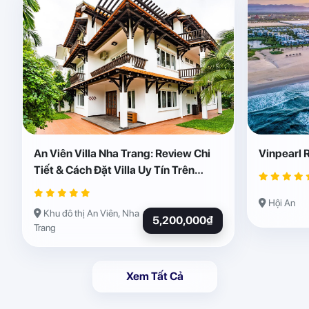
An Viên Villa Nha Trang: Review Chi
Vinpearl 
Tiết & Cách Đặt Villa Uy Tín Trên
Abogo
Hội An
Khu đô thị An Viên, Nha
5,200,000₫
Trang
Xem Tất Cả