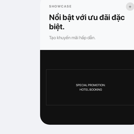
+
SHOWCASE
Nổi bật với ưu đãi đặc
biệt.
Tạo khuyến mãi hấp dẫn.
SPECIAL PROMOTION:
HOTEL BOOKING