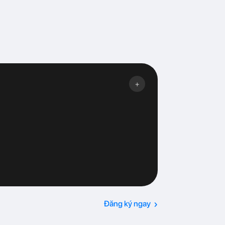
+
›
Đăng ký ngay