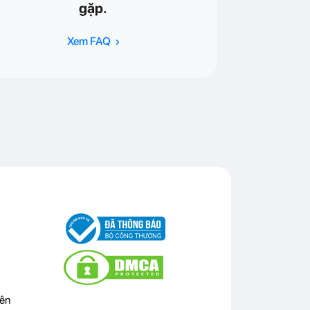
gặp.
›
Xem FAQ
ên