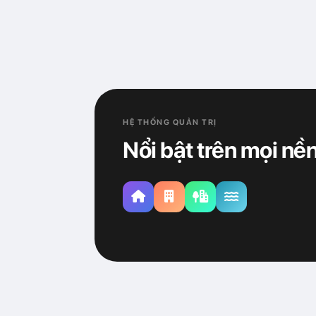
HỆ THỐNG QUẢN TRỊ
Nổi bật trên mọi nền