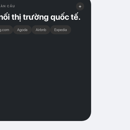
+
OÀN CẦU
nối thị trường quốc tế.
g.com
Agoda
Airbnb
Expedia