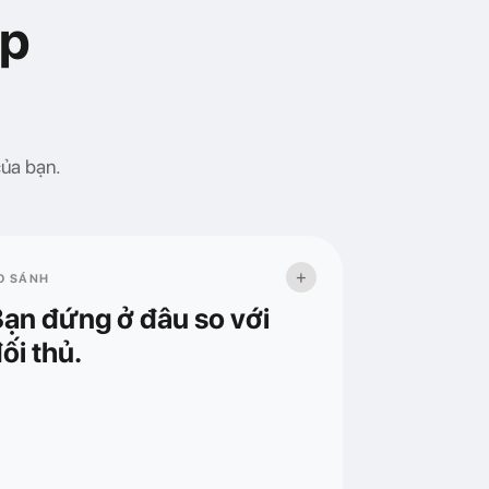
ệp
của bạn.
+
O SÁNH
ạn đứng ở đâu so với
ối thủ.