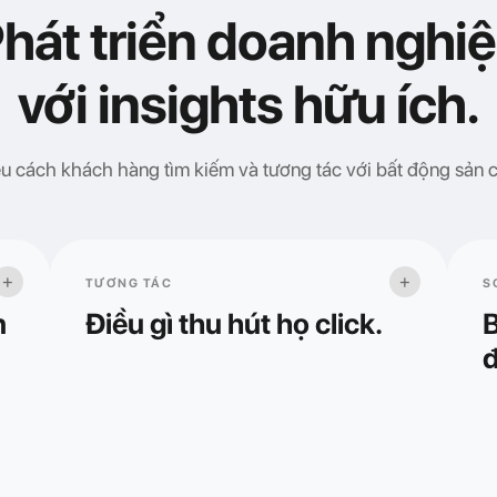
hát triển doanh nghi
với insights hữu ích.
u cách khách hàng tìm kiếm và tương tác với bất động sản 
+
+
TƯƠNG TÁC
S
n
Điều gì thu hút họ click.
B
đ