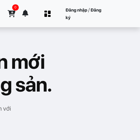
0
/
Đăng nhập
Đăng
ký
n mới
g sản.
n với