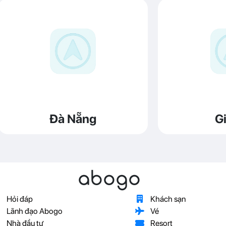
Đà Nẵng
Gi
abogo
Hỏi đáp
Khách sạn
Lãnh đạo Abogo
Vé
Nhà đầu tư
Resort