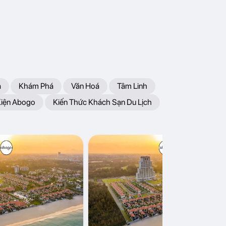
a
Khám Phá
Văn Hoá
Tâm Linh
Kiện Abogo
Kiến Thức Khách Sạn Du Lịch