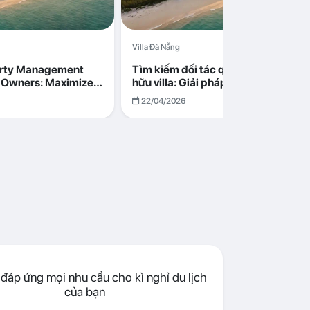
Villa Đà Nẵng
erty Management
Tìm kiếm đối tác quản lý cho chủ s
la Owners: Maximize
hữu villa: Giải pháp tối ưu lợi nhuận
go in Da Nang
cùng Abogo tại Đà Nẵng
22/04/2026
đáp ứng mọi nhu cầu cho kì nghỉ du lịch
của bạn