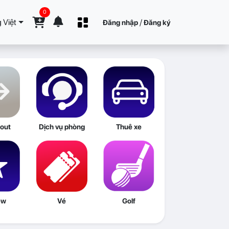
0
 Việt
/
Đăng nhập
Đăng ký
out
Dịch vụ phòng
Thuê xe
ew
Vé
Golf