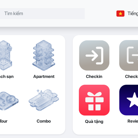
Tiếng
ch sạn
Apartment
Checkin
Check
Tour
Combo
Revi
Quà tặng