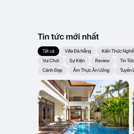
Tin tức mới nhất
Tất cả
Villa Đà Nẵng
Kiến Thức Nghề
Vui Chơi
Sự Kiện
Review
Tin Tức
Cảnh Đẹp
Ẩm Thực Ăn Uống
Tuyển