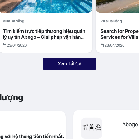
Villa Đà Nẵng
Villa Đà Nẵng
Tìm kiếm trực tiếp thương hiệu quản
Search for Prop
lý uy tín Abogo – Giải pháp vận hành
Services for Vil
villa hiệu quả, minh bạch
Returns with Abo
23/04/2026
23/04/2026
Xem Tất Cả
 lượng
Abogo 
 với hệ thống tiên tiến nhất.