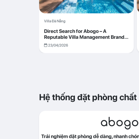
Villa Đà Nẵng
Direct Search for Abogo – A
Reputable Villa Management Brand
with Transparent and Effective
23/04/2026
Operations
Hệ thống đặt phòng chất
abogo
Trải nghiệm đặt phòng dễ dàng, nhanh chóng