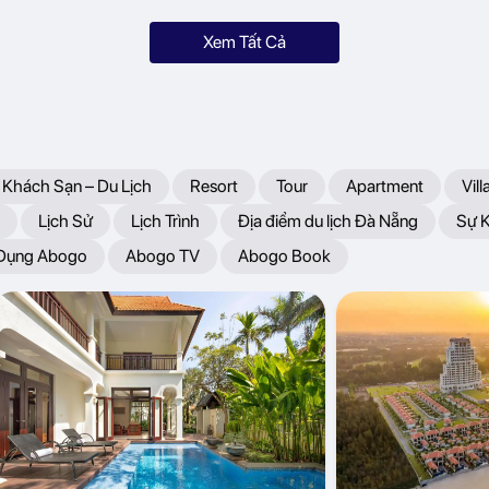
Xem Tất Cả
 Khách Sạn – Du Lịch
Resort
Tour
Apartment
Vill
Lịch Sử
Lịch Trình
Địa điểm du lịch Đà Nẵng
Sự 
 Dụng Abogo
Abogo TV
Abogo Book