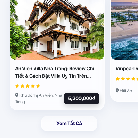
An Viên Villa Nha Trang: Review Chi
Vinpearl 
Tiết & Cách Đặt Villa Uy Tín Trên
Abogo
Hội An
Khu đô thị An Viên, Nha
5,200,000₫
Trang
Xem Tất Cả