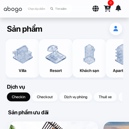
0
abogo
Chọn địa điểm
Sản phẩm
Villa
Resort
Khách sạn
Apartme
Dịch vụ
Checkin
Checkout
Dịch vụ phòng
Thuê xe
Quà
Sản phẩm ưu đãi