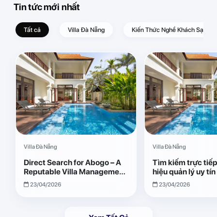
Tin tức mới nhất
Tất cả
Villa Đà Nẵng
Kiến Thức Nghề Khách Sạn – D
Villa Đà Nẵng
Villa Đà Nẵng
Direct Search for Abogo – A
Tìm kiếm trực tiế
Reputable Villa Management
hiệu quản lý uy tí
Brand with Transparent and
Giải pháp vận hành
23/04/2026
23/04/2026
Effective Operations
quả, minh bạch