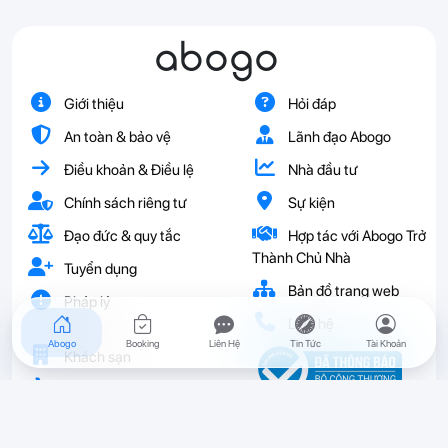
abogo
Giới thiệu
Hỏi đáp
An toàn & bảo vệ
Lãnh đạo Abogo
Điều khoản & Điều lệ
Nhà đầu tư
Chính sách riêng tư
Sự kiện
Đạo đức & quy tắc
Hợp tác với Abogo Trở
Thành Chủ Nhà
Tuyển dụng
Bản đồ trang web
Pháp lý
Liên hệ
Abogo
Booking
Liên Hệ
Tin Tức
Tài Khoản
Khách sạn
Vé
Resort