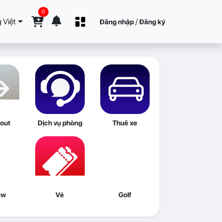
0
 Việt
/
Đăng nhập
Đăng ký
out
Dịch vụ phòng
Thuê xe
ew
Vé
Golf