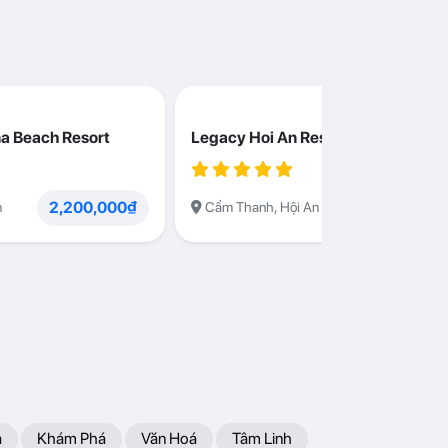
a Beach Resort
Legacy Hoi An Resort
2,200,000₫
1,230,000
n
Cẩm Thanh, Hội An
a
Khám Phá
Văn Hoá
Tâm Linh