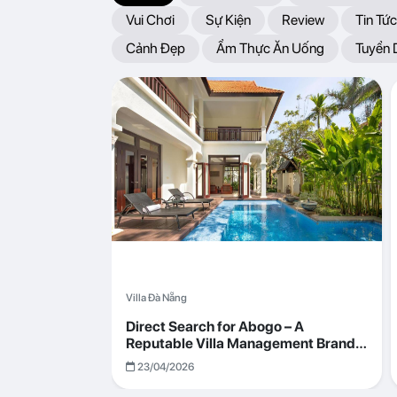
Vui Chơi
Sự Kiện
Review
Tin Tức
Cảnh Đẹp
Ẩm Thực Ăn Uống
Tuyển
Villa Đà Nẵng
Direct Search for Abogo – A
Reputable Villa Management Brand
with Transparent and Effective
23/04/2026
Operations