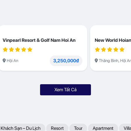
Vinpearl Resort & Golf Nam Hoi An
New World Hoian
3,250,000₫
Hội An
Thăng Bình, Hội A
Xem Tất Cả
 Khách Sạn – Du Lịch
Resort
Tour
Apartment
Vill