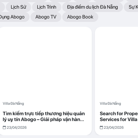
Lịch Sử
Lịch Trình
Địa điểm du lịch Đà Nẵng
Sự 
 Dụng Abogo
Abogo TV
Abogo Book
Villa Đà Nẵng
Villa Đà Nẵng
Tìm kiếm trực tiếp thương hiệu quản
Search for Prop
lý uy tín Abogo – Giải pháp vận hành
Services for Vil
villa hiệu quả, minh bạch
Returns with Abo
23/04/2026
23/04/2026