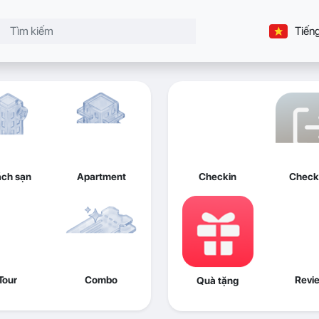
Tiếng
ch sạn
Apartment
Checkin
Check
Tour
Combo
Revi
Quà tặng