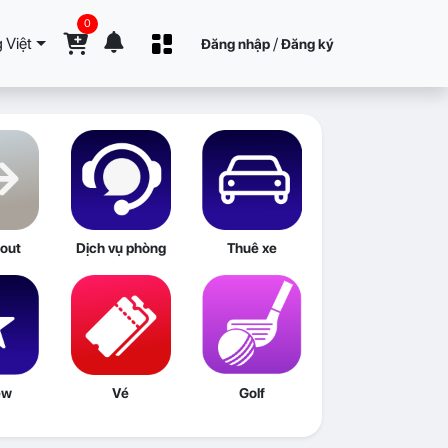
0
 Việt
/
Đăng nhập
Đăng ký
out
Dịch vụ phòng
Thuê xe
ew
Vé
Golf