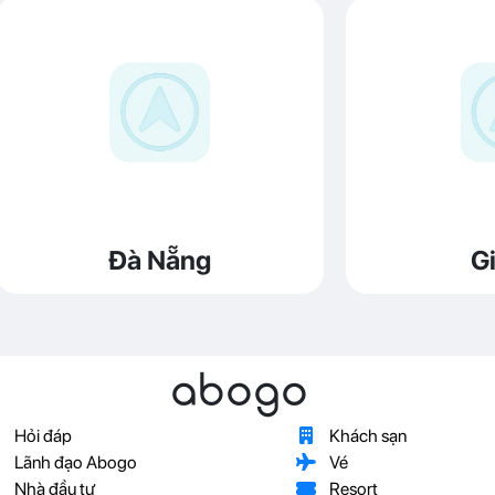
Đà Nẵng
Gi
abogo
Hỏi đáp
Khách sạn
Lãnh đạo Abogo
Vé
Nhà đầu tư
Resort