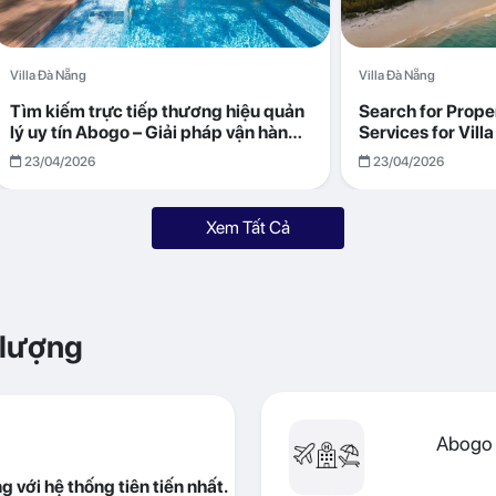
Villa Đà Nẵng
Villa Đà Nẵng
Tìm kiếm trực tiếp thương hiệu quản
Search for Prop
lý uy tín Abogo – Giải pháp vận hành
Services for Vil
villa hiệu quả, minh bạch
Returns with Abo
23/04/2026
23/04/2026
Xem Tất Cả
 lượng
Abogo 
 với hệ thống tiên tiến nhất.