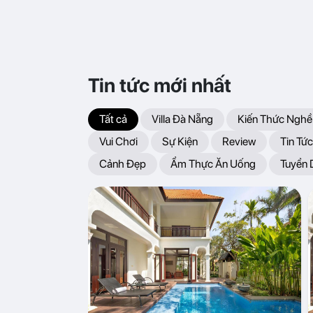
Tin tức mới nhất
Tất cả
Villa Đà Nẵng
Kiến Thức Nghề
Vui Chơi
Sự Kiện
Review
Tin Tức
Cảnh Đẹp
Ẩm Thực Ăn Uống
Tuyển