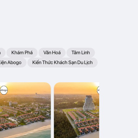
a
Khám Phá
Văn Hoá
Tâm Linh
Kiện Abogo
Kiến Thức Khách Sạn Du Lịch