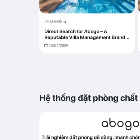
Villa Đà Nẵng
Direct Search for Abogo – A
Reputable Villa Management Brand
with Transparent and Effective
23/04/2026
Operations
Hệ thống đặt phòng chất
abogo
Trải nghiệm đặt phòng dễ dàng, nhanh chóng