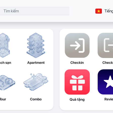
Tiếng
ch sạn
Apartment
Checkin
Check
Tour
Combo
Revi
Quà tặng