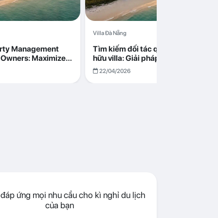
Villa Đà Nẵng
erty Management
Tìm kiếm đối tác quản lý cho chủ s
la Owners: Maximize
hữu villa: Giải pháp tối ưu lợi nhuận
go in Da Nang
cùng Abogo tại Đà Nẵng
22/04/2026
đáp ứng mọi nhu cầu cho kì nghỉ du lịch
của bạn