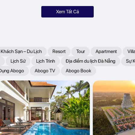
Xem Tất Cả
 Khách Sạn – Du Lịch
Resort
Tour
Apartment
Vill
Lịch Sử
Lịch Trình
Địa điểm du lịch Đà Nẵng
Sự 
 Dụng Abogo
Abogo TV
Abogo Book