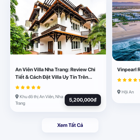
An Viên Villa Nha Trang: Review Chi
Vinpearl 
Tiết & Cách Đặt Villa Uy Tín Trên
Abogo
Hội An
Khu đô thị An Viên, Nha
5,200,000₫
Trang
Xem Tất Cả