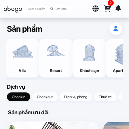
0
abogo
Chọn địa điểm
Sản phẩm
Villa
Resort
Khách sạn
Apartme
Dịch vụ
Checkin
Checkout
Dịch vụ phòng
Thuê xe
Quà
Sản phẩm ưu đãi