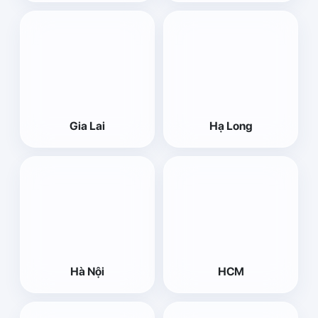
Gia Lai
Hạ Long
Hà Nội
HCM