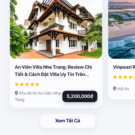
An Viên Villa Nha Trang: Review Chi
Vinpearl 
Tiết & Cách Đặt Villa Uy Tín Trên
Abogo
Hội An
Khu đô thị An Viên, Nha
5,200,000₫
Trang
Xem Tất Cả