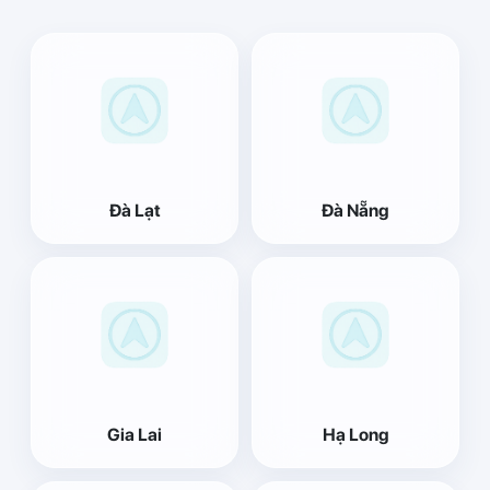
Đà Lạt
Đà Nẵng
Gia Lai
Hạ Long