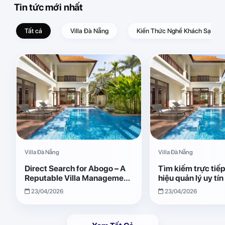
Tin tức mới nhất
Tất cả
Villa Đà Nẵng
Kiến Thức Nghề Khách Sạn – D
Villa Đà Nẵng
Villa Đà Nẵng
Direct Search for Abogo – A
Tìm kiếm trực tiế
Reputable Villa Management
hiệu quản lý uy tí
Brand with Transparent and
Giải pháp vận hành
23/04/2026
23/04/2026
Effective Operations
quả, minh bạch