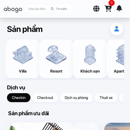
0
abogo
Chọn địa điểm
Sản phẩm
Villa
Resort
Khách sạn
Apartme
Dịch vụ
Checkin
Checkout
Dịch vụ phòng
Thuê xe
Quà
Sản phẩm ưu đãi