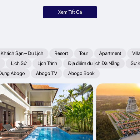
Xem Tất Cả
 Khách Sạn – Du Lịch
Resort
Tour
Apartment
Vill
Lịch Sử
Lịch Trình
Địa điểm du lịch Đà Nẵng
Sự 
 Dụng Abogo
Abogo TV
Abogo Book