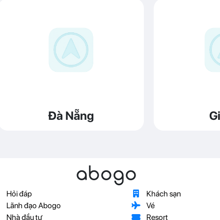
Đà Nẵng
Gi
abogo
Hỏi đáp
Khách sạn
Lãnh đạo Abogo
Vé
Nhà đầu tư
Resort