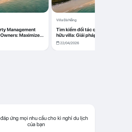
Villa Đà Nẵng
erty Management
Tìm kiếm đối tác quản lý cho chủ s
la Owners: Maximize
hữu villa: Giải pháp tối ưu lợi nhuận
go in Da Nang
cùng Abogo tại Đà Nẵng
22/04/2026
đáp ứng mọi nhu cầu cho kì nghỉ du lịch
của bạn