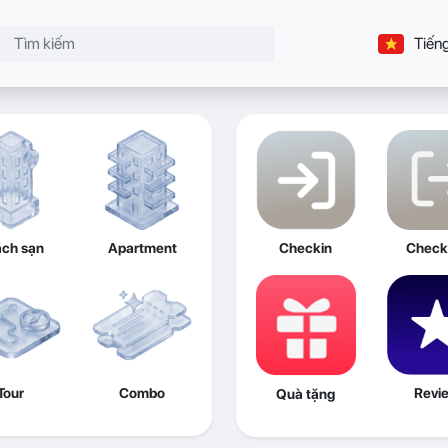
Tiếng
ch sạn
Apartment
Checkin
Check
Tour
Combo
Revi
Quà tặng