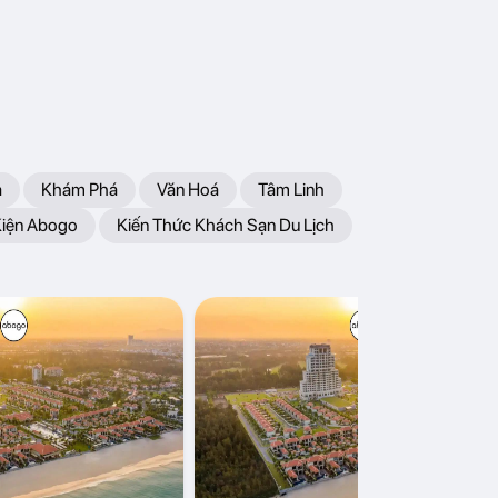
a
Khám Phá
Văn Hoá
Tâm Linh
Kiện Abogo
Kiến Thức Khách Sạn Du Lịch