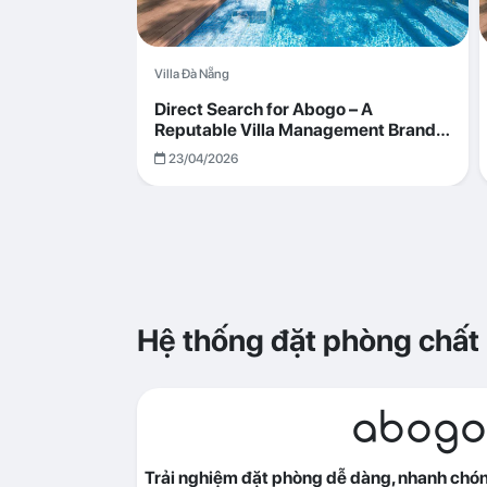
Villa Đà Nẵng
Direct Search for Abogo – A
Reputable Villa Management Brand
with Transparent and Effective
23/04/2026
Operations
Hệ thống đặt phòng chất
abogo
Trải nghiệm đặt phòng dễ dàng, nhanh chóng