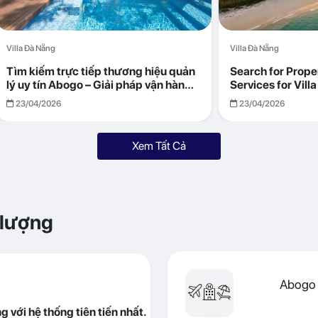
Villa Đà Nẵng
Villa Đà Nẵng
Tìm kiếm trực tiếp thương hiệu quản
Search for Prop
lý uy tín Abogo – Giải pháp vận hành
Services for Vil
villa hiệu quả, minh bạch
Returns with Abo
23/04/2026
23/04/2026
Xem Tất Cả
 lượng
Abogo 
 với hệ thống tiên tiến nhất.