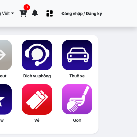
0
 Việt
/
Đăng nhập
Đăng ký
out
Dịch vụ phòng
Thuê xe
ew
Vé
Golf