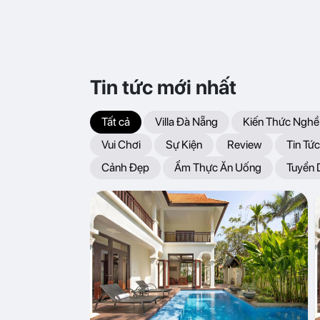
Tin tức mới nhất
Tất cả
Villa Đà Nẵng
Kiến Thức Nghề
Vui Chơi
Sự Kiện
Review
Tin Tức
Cảnh Đẹp
Ẩm Thực Ăn Uống
Tuyển