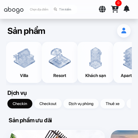
0
abogo
Chọn địa điểm
Sản phẩm
Villa
Resort
Khách sạn
Apartme
Dịch vụ
Checkin
Checkout
Dịch vụ phòng
Thuê xe
Quà
Sản phẩm ưu đãi