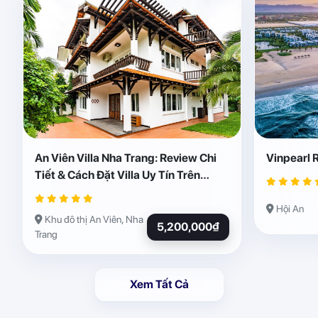
An Viên Villa Nha Trang: Review Chi
Vinpearl 
Tiết & Cách Đặt Villa Uy Tín Trên
Abogo
Hội An
Khu đô thị An Viên, Nha
5,200,000₫
Trang
Xem Tất Cả