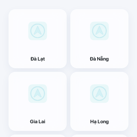
Đà Lạt
Đà Nẵng
Gia Lai
Hạ Long