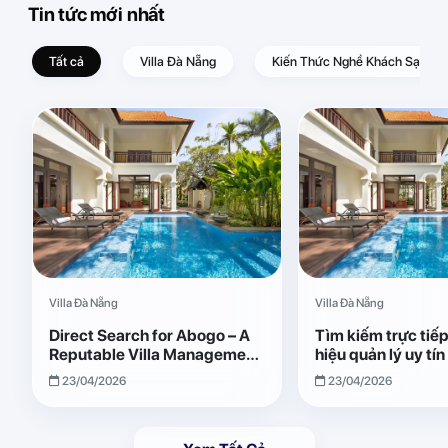
Tin tức mới nhất
Tất cả
Villa Đà Nẵng
Kiến Thức Nghề Khách Sạn – D
Villa Đà Nẵng
Villa Đà Nẵng
Direct Search for Abogo – A
Tìm kiếm trực tiế
Reputable Villa Management
hiệu quản lý uy tí
Brand with Transparent and
Giải pháp vận hành
23/04/2026
23/04/2026
Effective Operations
quả, minh bạch