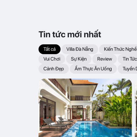
Tin tức mới nhất
Tất cả
Villa Đà Nẵng
Kiến Thức Nghề
Vui Chơi
Sự Kiện
Review
Tin Tức
Cảnh Đẹp
Ẩm Thực Ăn Uống
Tuyển