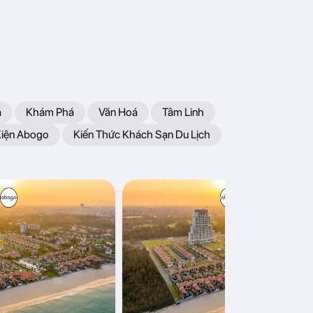
a
Khám Phá
Văn Hoá
Tâm Linh
Kiện Abogo
Kiến Thức Khách Sạn Du Lịch