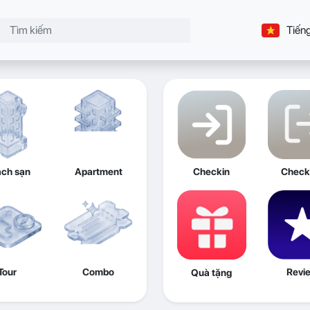
Tiếng
ch sạn
Apartment
Checkin
Check
Tour
Combo
Revi
Quà tặng