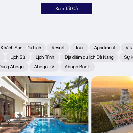
Xem Tất Cả
 Khách Sạn – Du Lịch
Resort
Tour
Apartment
Vill
Lịch Sử
Lịch Trình
Địa điểm du lịch Đà Nẵng
Sự 
 Dụng Abogo
Abogo TV
Abogo Book