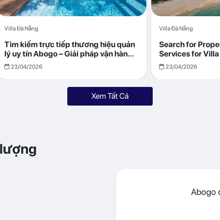
Villa Đà Nẵng
Villa Đà Nẵng
Tìm kiếm trực tiếp thương hiệu quản
Search for Prop
lý uy tín Abogo – Giải pháp vận hành
Services for Vil
villa hiệu quả, minh bạch
Returns with Abo
23/04/2026
23/04/2026
Xem Tất Cả
 lượng
Abogo đ