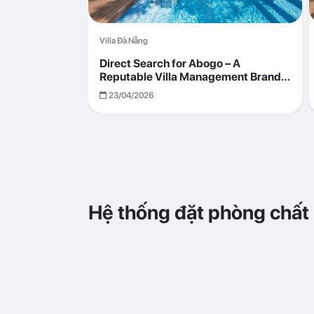
Villa Đà Nẵng
Direct Search for Abogo – A
Reputable Villa Management Brand
with Transparent and Effective
23/04/2026
Operations
Hệ thống đặt phòng chất