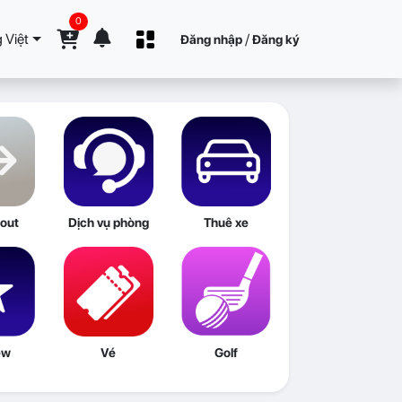
0
 Việt
/
Đăng nhập
Đăng ký
out
Dịch vụ phòng
Thuê xe
ew
Vé
Golf