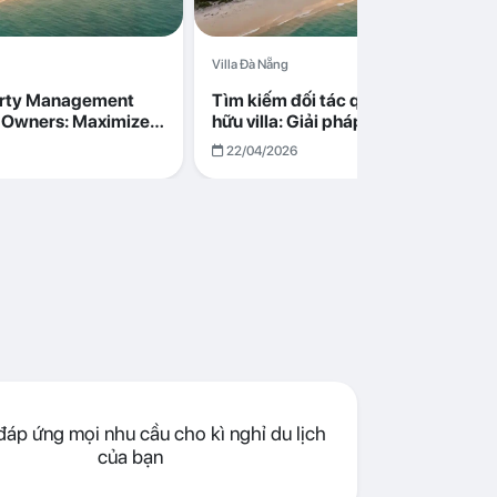
Villa Đà Nẵng
erty Management
Tìm kiếm đối tác quản lý cho chủ s
la Owners: Maximize
hữu villa: Giải pháp tối ưu lợi nhuận
go in Da Nang
cùng Abogo tại Đà Nẵng
22/04/2026
áp ứng mọi nhu cầu cho kì nghỉ du lịch
của bạn