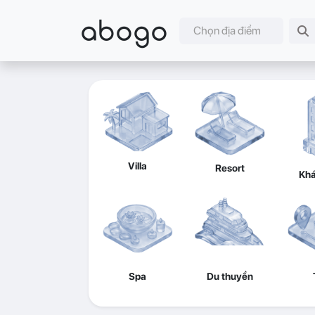
abogo
Chọn địa điểm
Villa
Resort
Khá
Spa
Du thuyền