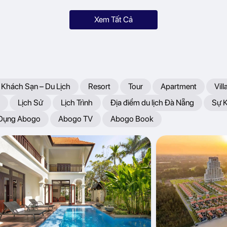
Xem Tất Cả
 Khách Sạn – Du Lịch
Resort
Tour
Apartment
Vill
Lịch Sử
Lịch Trình
Địa điểm du lịch Đà Nẵng
Sự 
 Dụng Abogo
Abogo TV
Abogo Book