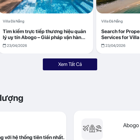
Villa Đà Nẵng
Villa Đà Nẵng
Tìm kiếm trực tiếp thương hiệu quản
Search for Prop
lý uy tín Abogo – Giải pháp vận hành
Services for Vil
villa hiệu quả, minh bạch
Returns with Abo
23/04/2026
23/04/2026
Xem Tất Cả
 lượng
Abogo 
 với hệ thống tiên tiến nhất.