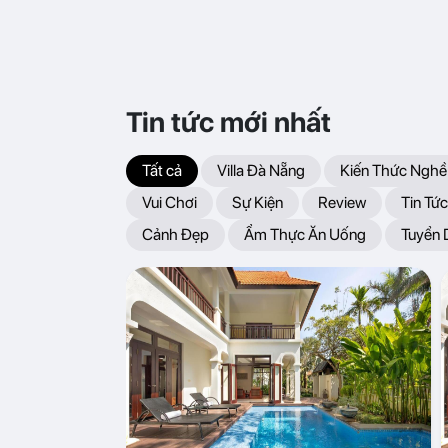
Tin tức mới nhất
Tất cả
Villa Đà Nẵng
Kiến Thức Nghề
Vui Chơi
Sự Kiện
Review
Tin Tức
Cảnh Đẹp
Ẩm Thực Ăn Uống
Tuyển