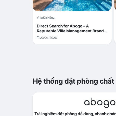
Villa Đà Nẵng
Direct Search for Abogo – A
Reputable Villa Management Brand
with Transparent and Effective
23/04/2026
Operations
Hệ thống đặt phòng chất
abogo
Trải nghiệm đặt phòng dễ dàng, nhanh chóng