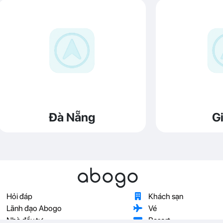
Đà Nẵng
Gi
abogo
Hỏi đáp
Khách sạn
Lãnh đạo Abogo
Vé
Nhà đầu tư
Resort