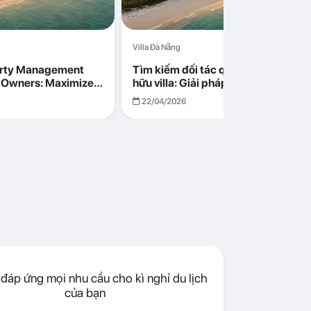
Villa Đà Nẵng
erty Management
Tìm kiếm đối tác quản lý cho chủ s
la Owners: Maximize
hữu villa: Giải pháp tối ưu lợi nhuận
go in Da Nang
cùng Abogo tại Đà Nẵng
22/04/2026
đáp ứng mọi nhu cầu cho kì nghỉ du lịch
của bạn