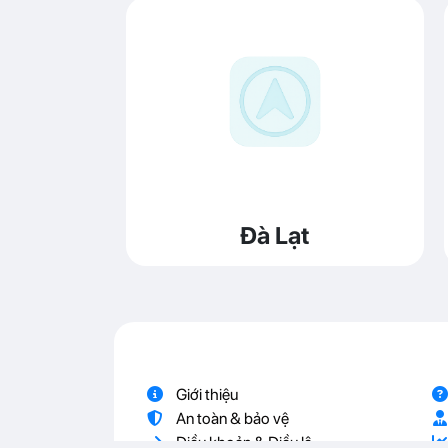
Đà Lạt
Giới thiệu
An toàn & bảo vệ
Điều khoản & Điều lệ