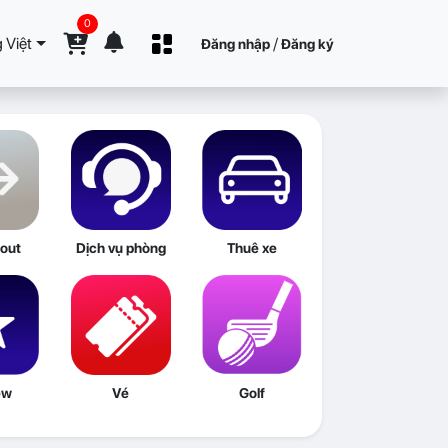
0
 Việt
/
Đăng nhập
Đăng ký
out
Dịch vụ phòng
Thuê xe
ew
Vé
Golf