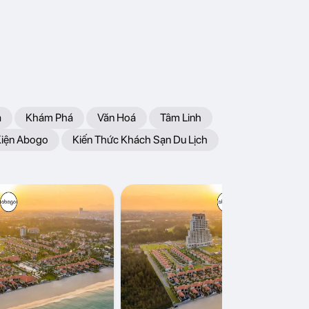
a
Khám Phá
Văn Hoá
Tâm Linh
Kiện Abogo
Kiến Thức Khách Sạn Du Lịch