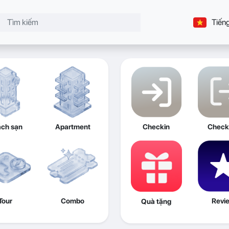
Tiếng
ch sạn
Apartment
Checkin
Check
Tour
Combo
Revi
Quà tặng