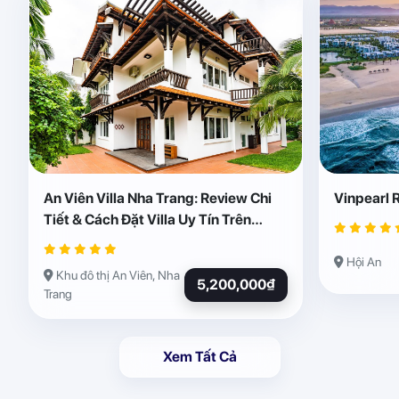
An Viên Villa Nha Trang: Review Chi
Vinpearl 
Tiết & Cách Đặt Villa Uy Tín Trên
Abogo
Hội An
Khu đô thị An Viên, Nha
5,200,000₫
Trang
Xem Tất Cả