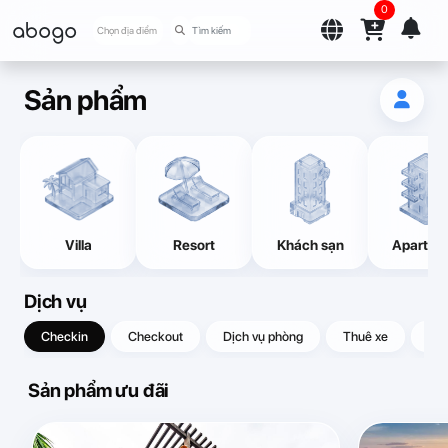
0
abogo
Chọn địa điểm
Sản phẩm
Villa
Resort
Khách sạn
Apartme
Dịch vụ
Checkin
Checkout
Dịch vụ phòng
Thuê xe
Quà
Sản phẩm ưu đãi