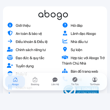
abogo
Giới thiệu
Hỏi đáp
An toàn & bảo vệ
Lãnh đạo Abogo
Điều khoản & Điều lệ
Nhà đầu tư
Chính sách riêng tư
Sự kiện
Đạo đức & quy tắc
Hợp tác với Abogo Trở
Thành Chủ Nhà
Tuyển dụng
Bản đồ trang web
Pháp lý
Liên hệ
Abogo
Booking
Liên Hệ
Tin Tức
Tài Khoản
Khách sạn
Vé
Resort