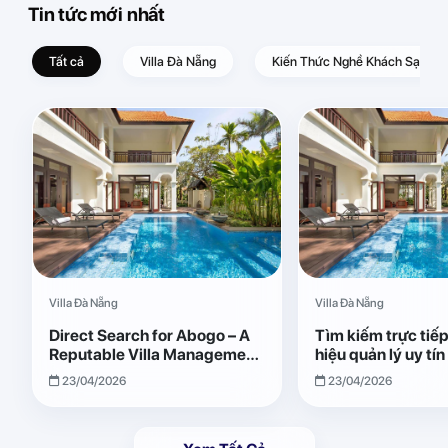
Tin tức mới nhất
Tất cả
Villa Đà Nẵng
Kiến Thức Nghề Khách Sạn – D
Villa Đà Nẵng
Villa Đà Nẵng
Direct Search for Abogo – A
Tìm kiếm trực tiế
Reputable Villa Management
hiệu quản lý uy tí
Brand with Transparent and
Giải pháp vận hành
23/04/2026
23/04/2026
Effective Operations
quả, minh bạch