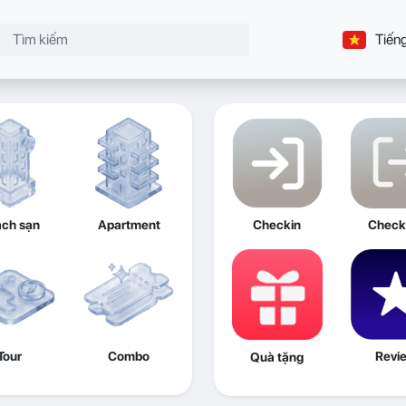
Tiếng
ch sạn
Apartment
Checkin
Check
Tour
Combo
Revi
Quà tặng