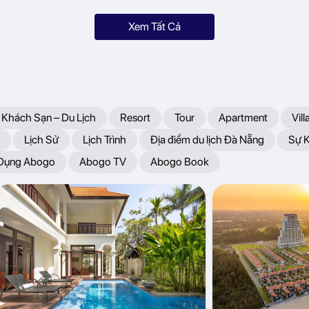
Xem Tất Cả
 Khách Sạn – Du Lịch
Resort
Tour
Apartment
Vill
Lịch Sử
Lịch Trình
Địa điểm du lịch Đà Nẵng
Sự 
 Dụng Abogo
Abogo TV
Abogo Book