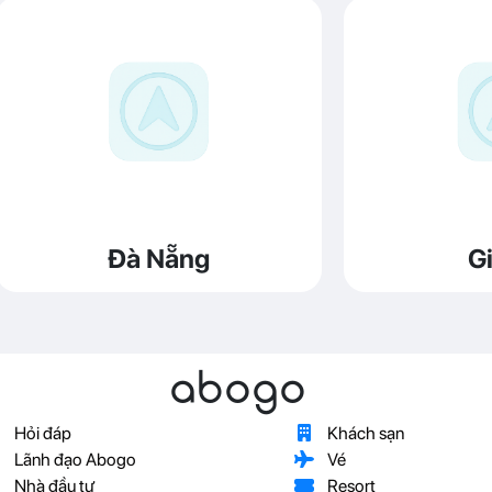
Đà Nẵng
Gi
abogo
Hỏi đáp
Khách sạn
Lãnh đạo Abogo
Vé
Nhà đầu tư
Resort