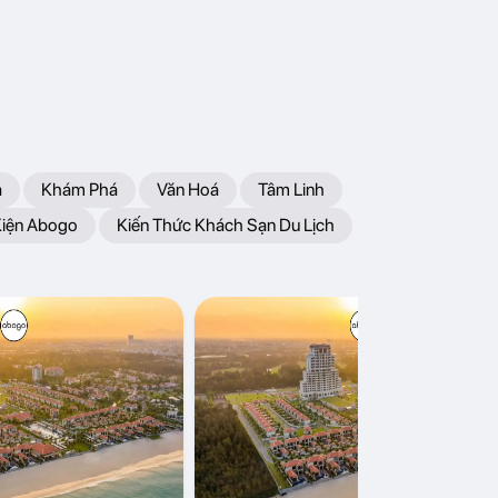
a
Khám Phá
Văn Hoá
Tâm Linh
Kiện Abogo
Kiến Thức Khách Sạn Du Lịch