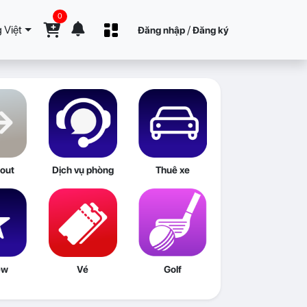
0
 Việt
/
Đăng nhập
Đăng ký
out
Dịch vụ phòng
Thuê xe
ew
Vé
Golf