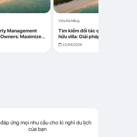
Villa Đà Nẵng
erty Management
Tìm kiếm đối tác quản lý cho chủ s
la Owners: Maximize
hữu villa: Giải pháp tối ưu lợi nhuận
go in Da Nang
cùng Abogo tại Đà Nẵng
22/04/2026
đáp ứng mọi nhu cầu cho kì nghỉ du lịch
của bạn