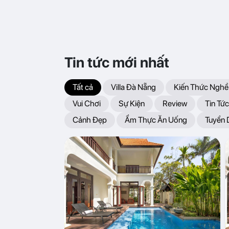
Tin tức mới nhất
Tất cả
Villa Đà Nẵng
Kiến Thức Nghề
Vui Chơi
Sự Kiện
Review
Tin Tức
Cảnh Đẹp
Ẩm Thực Ăn Uống
Tuyển