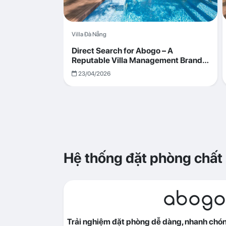
Villa Đà Nẵng
Direct Search for Abogo – A
Reputable Villa Management Brand
with Transparent and Effective
23/04/2026
Operations
Hệ thống đặt phòng chất
abogo
Trải nghiệm đặt phòng dễ dàng, nhanh chóng