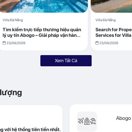
Villa Đà Nẵng
Villa Đà Nẵng
Tìm kiếm trực tiếp thương hiệu quản
Search for Prop
lý uy tín Abogo – Giải pháp vận hành
Services for Vil
villa hiệu quả, minh bạch
Returns with Abo
23/04/2026
23/04/2026
Xem Tất Cả
 lượng
Abogo 
 với hệ thống tiên tiến nhất.