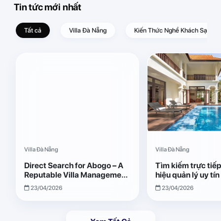
Tin tức mới nhất
Tất cả
Villa Đà Nẵng
Kiến Thức Nghề Khách Sạn – D
Villa Đà Nẵng
Villa Đà Nẵng
Direct Search for Abogo – A
Tìm kiếm trực tiế
Reputable Villa Management
hiệu quản lý uy tí
Brand with Transparent and
Giải pháp vận hành
23/04/2026
23/04/2026
Effective Operations
quả, minh bạch