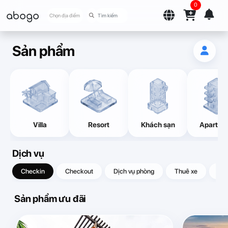
0
abogo
Chọn địa điểm
Sản phẩm
Villa
Resort
Khách sạn
Apartme
Dịch vụ
Checkin
Checkout
Dịch vụ phòng
Thuê xe
Quà
Sản phẩm ưu đãi