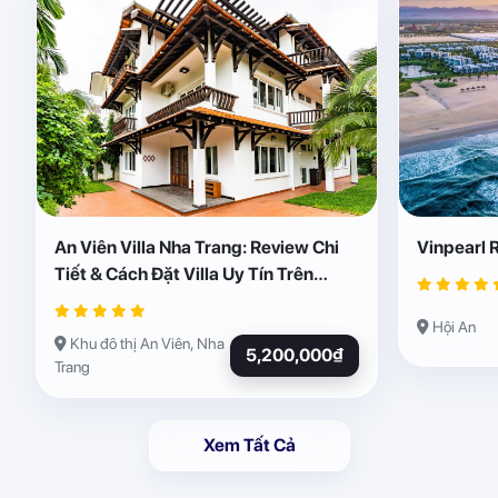
An Viên Villa Nha Trang: Review Chi
Vinpearl 
Tiết & Cách Đặt Villa Uy Tín Trên
Abogo
Hội An
Khu đô thị An Viên, Nha
5,200,000₫
Trang
Xem Tất Cả