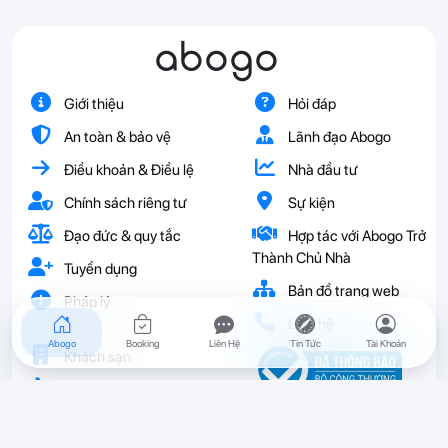
abogo
Giới thiệu
Hỏi đáp
An toàn & bảo vệ
Lãnh đạo Abogo
Điều khoản & Điều lệ
Nhà đầu tư
Chính sách riêng tư
Sự kiện
Đạo đức & quy tắc
Hợp tác với Abogo Trở
Thành Chủ Nhà
Tuyển dụng
Bản đồ trang web
Pháp lý
Liên hệ
Abogo
Booking
Liên Hệ
Tin Tức
Tài Khoản
Khách sạn
Vé
Resort