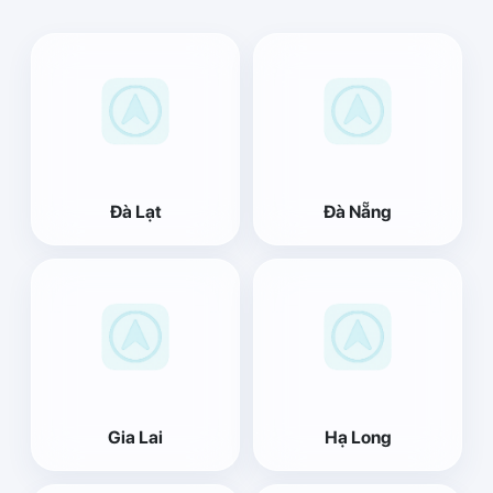
Đà Lạt
Đà Nẵng
Gia Lai
Hạ Long