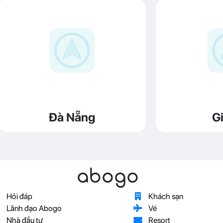
Đà Nẵng
Gi
abogo
Hỏi đáp
Khách sạn
Lãnh đạo Abogo
Vé
Nhà đầu tư
Resort