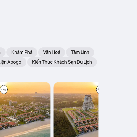
a
Khám Phá
Văn Hoá
Tâm Linh
Kiện Abogo
Kiến Thức Khách Sạn Du Lịch