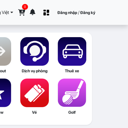
0
 Việt
/
Đăng nhập
Đăng ký
out
Dịch vụ phòng
Thuê xe
ew
Vé
Golf