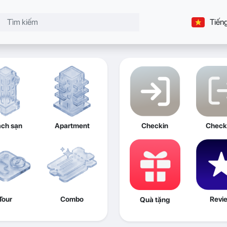
Tiếng
ch sạn
Apartment
Checkin
Check
Tour
Combo
Revi
Quà tặng