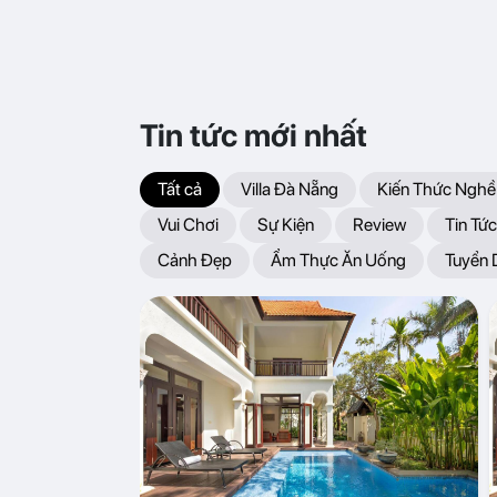
Tin tức mới nhất
Tất cả
Villa Đà Nẵng
Kiến Thức Nghề
Vui Chơi
Sự Kiện
Review
Tin Tức
Cảnh Đẹp
Ẩm Thực Ăn Uống
Tuyển