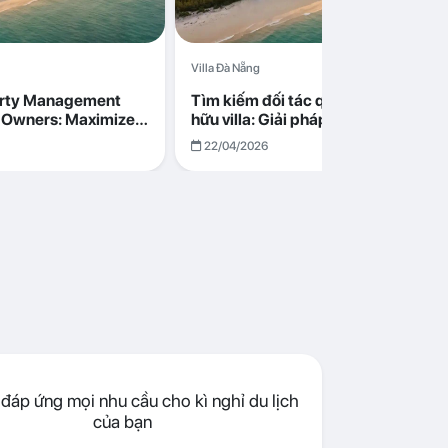
Villa Đà Nẵng
erty Management
Tìm kiếm đối tác quản lý cho chủ s
la Owners: Maximize
hữu villa: Giải pháp tối ưu lợi nhuận
go in Da Nang
cùng Abogo tại Đà Nẵng
22/04/2026
đáp ứng mọi nhu cầu cho kì nghỉ du lịch
của bạn