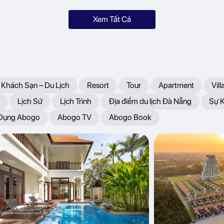
Xem Tất Cả
 Khách Sạn – Du Lịch
Resort
Tour
Apartment
Vill
Lịch Sử
Lịch Trình
Địa điểm du lịch Đà Nẵng
Sự 
 Dụng Abogo
Abogo TV
Abogo Book