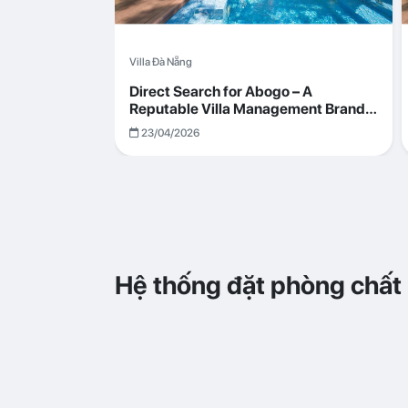
Villa Đà Nẵng
Direct Search for Abogo – A
Reputable Villa Management Brand
with Transparent and Effective
23/04/2026
Operations
Hệ thống đặt phòng chất