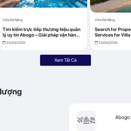
Villa Đà Nẵng
Villa Đà Nẵng
Tìm kiếm trực tiếp thương hiệu quản
Search for Prop
lý uy tín Abogo – Giải pháp vận hành
Services for Vil
villa hiệu quả, minh bạch
Returns with Abo
23/04/2026
23/04/2026
Xem Tất Cả
 lượng
Abogo 