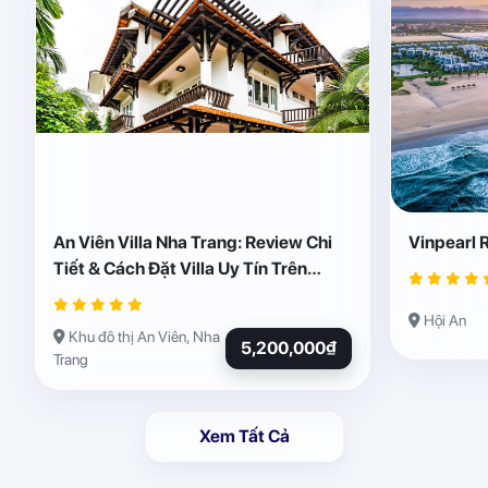
An Viên Villa Nha Trang: Review Chi
Vinpearl 
Tiết & Cách Đặt Villa Uy Tín Trên
Abogo
Hội An
Khu đô thị An Viên, Nha
5,200,000₫
Trang
Xem Tất Cả