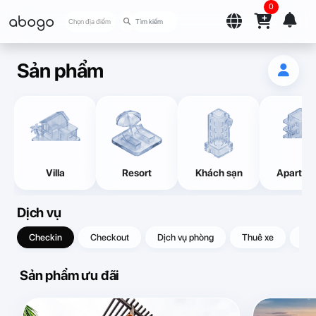
0
abogo
Chọn địa điểm
Sản phẩm
Villa
Resort
Khách sạn
Apartme
Dịch vụ
Checkin
Checkout
Dịch vụ phòng
Thuê xe
Quà
Sản phẩm ưu đãi