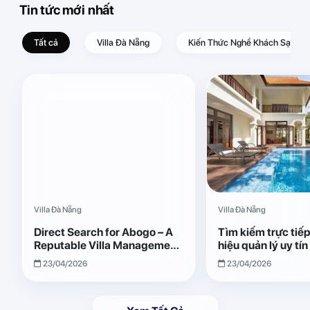
Tin tức mới nhất
Tất cả
Villa Đà Nẵng
Kiến Thức Nghề Khách Sạn – D
Villa Đà Nẵng
Villa Đà Nẵng
Direct Search for Abogo – A
Tìm kiếm trực tiế
Reputable Villa Management
hiệu quản lý uy tí
Brand with Transparent and
Giải pháp vận hành
23/04/2026
23/04/2026
Effective Operations
quả, minh bạch