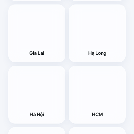
Gia Lai
Hạ Long
Hà Nội
HCM