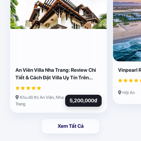
An Viên Villa Nha Trang: Review Chi
Vinpearl 
Tiết & Cách Đặt Villa Uy Tín Trên
Abogo
Hội An
Khu đô thị An Viên, Nha
5,200,000₫
Trang
Xem Tất Cả