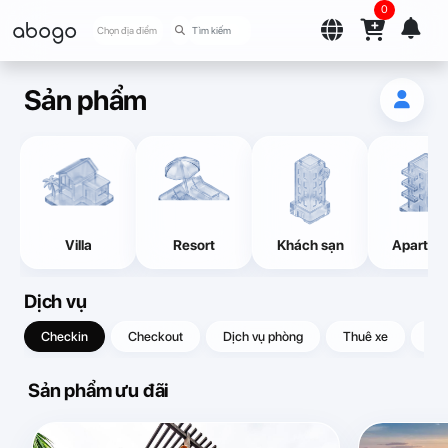
0
abogo
Chọn địa điểm
Sản phẩm
Villa
Resort
Khách sạn
Apartme
Dịch vụ
Checkin
Checkout
Dịch vụ phòng
Thuê xe
Quà
Sản phẩm ưu đãi