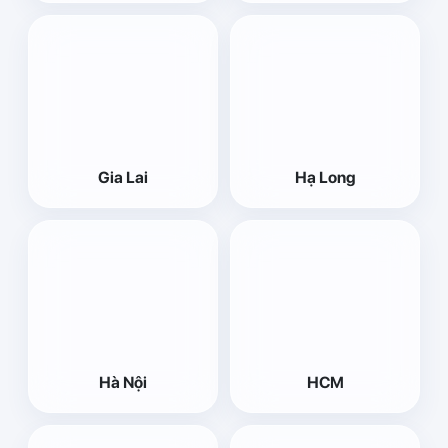
Gia Lai
Hạ Long
Hà Nội
HCM