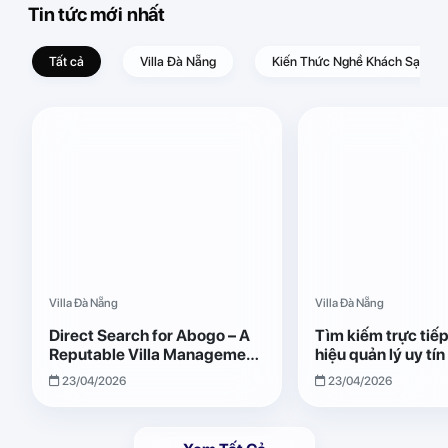
Tin tức mới nhất
Tất cả
Villa Đà Nẵng
Kiến Thức Nghề Khách Sạn – D
Villa Đà Nẵng
Villa Đà Nẵng
Direct Search for Abogo – A
Tìm kiếm trực tiế
Reputable Villa Management
hiệu quản lý uy tí
Brand with Transparent and
Giải pháp vận hành
23/04/2026
23/04/2026
Effective Operations
quả, minh bạch