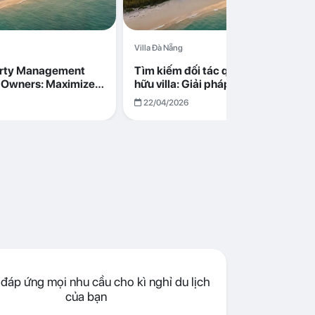
Villa Đà Nẵng
erty Management
Tìm kiếm đối tác quản lý cho chủ s
la Owners: Maximize
hữu villa: Giải pháp tối ưu lợi nhuận
go in Da Nang
cùng Abogo tại Đà Nẵng
22/04/2026
đáp ứng mọi nhu cầu cho kì nghỉ du lịch
của bạn