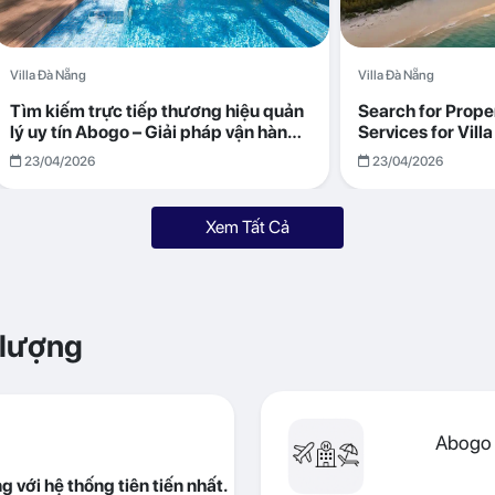
Villa Đà Nẵng
Villa Đà Nẵng
Tìm kiếm trực tiếp thương hiệu quản
Search for Prop
lý uy tín Abogo – Giải pháp vận hành
Services for Vil
villa hiệu quả, minh bạch
Returns with Abo
23/04/2026
23/04/2026
Xem Tất Cả
 lượng
Abogo 
 với hệ thống tiên tiến nhất.