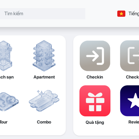
Tiếng
ch sạn
Apartment
Checkin
Check
Tour
Combo
Revi
Quà tặng