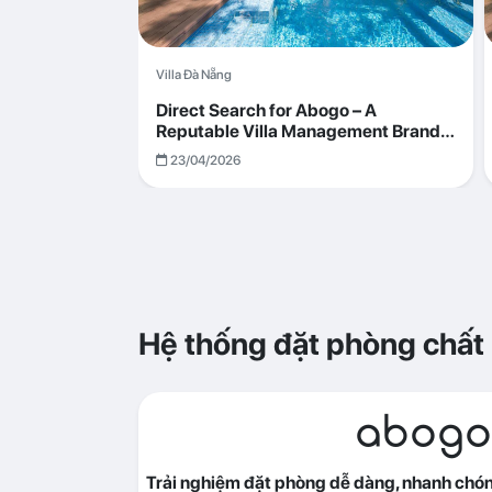
Villa Đà Nẵng
Direct Search for Abogo – A
Reputable Villa Management Brand
with Transparent and Effective
23/04/2026
Operations
Hệ thống đặt phòng chất
abogo
Trải nghiệm đặt phòng dễ dàng, nhanh chóng