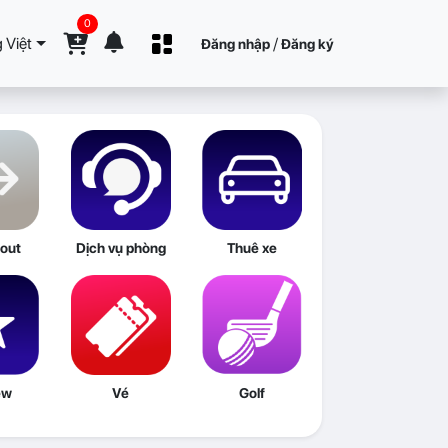
0
 Việt
/
Đăng nhập
Đăng ký
out
Dịch vụ phòng
Thuê xe
ew
Vé
Golf