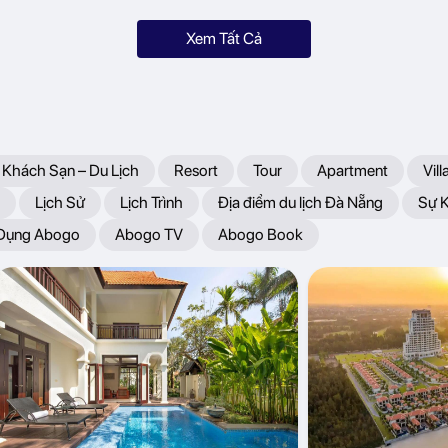
Xem Tất Cả
 Khách Sạn – Du Lịch
Resort
Tour
Apartment
Vill
Lịch Sử
Lịch Trình
Địa điểm du lịch Đà Nẵng
Sự 
 Dụng Abogo
Abogo TV
Abogo Book