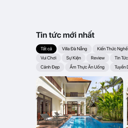
Tin tức mới nhất
Tất cả
Villa Đà Nẵng
Kiến Thức Nghề
Vui Chơi
Sự Kiện
Review
Tin Tức
Cảnh Đẹp
Ẩm Thực Ăn Uống
Tuyển