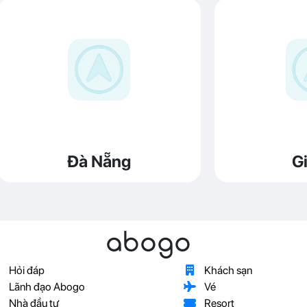
Đà Nẵng
Gi
abogo
Hỏi đáp
Khách sạn
Lãnh đạo Abogo
Vé
Nhà đầu tư
Resort