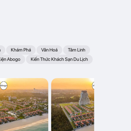
a
Khám Phá
Văn Hoá
Tâm Linh
Kiện Abogo
Kiến Thức Khách Sạn Du Lịch