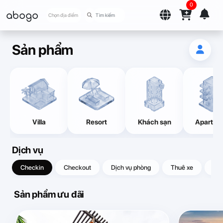
0
abogo
Chọn địa điểm
Sản phẩm
Villa
Resort
Khách sạn
Apartme
Dịch vụ
Checkin
Checkout
Dịch vụ phòng
Thuê xe
Quà
Sản phẩm ưu đãi