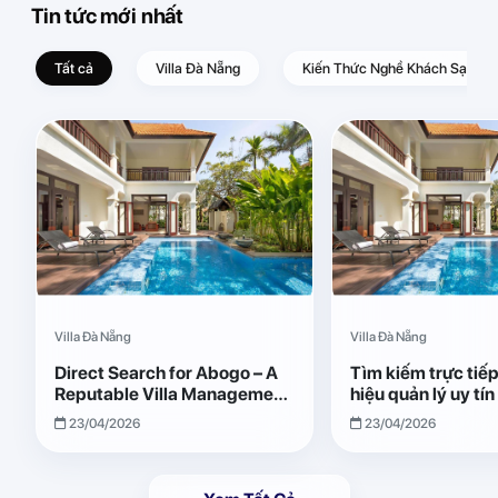
Tin tức mới nhất
Tất cả
Villa Đà Nẵng
Kiến Thức Nghề Khách Sạn – D
Villa Đà Nẵng
Villa Đà Nẵng
Direct Search for Abogo – A
Tìm kiếm trực tiế
Reputable Villa Management
hiệu quản lý uy tí
Brand with Transparent and
Giải pháp vận hành
23/04/2026
23/04/2026
Effective Operations
quả, minh bạch