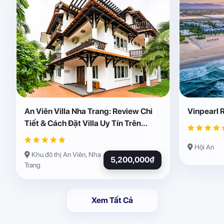
An Viên Villa Nha Trang: Review Chi
Vinpearl 
Tiết & Cách Đặt Villa Uy Tín Trên
Abogo
Hội An
Khu đô thị An Viên, Nha
5,200,000₫
Trang
Xem Tất Cả