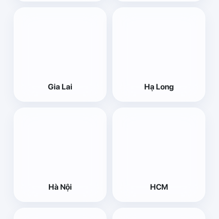
Gia Lai
Hạ Long
Hà Nội
HCM