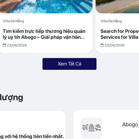
Villa Đà Nẵng
Villa Đà Nẵng
Tìm kiếm trực tiếp thương hiệu quản
Search for Prop
lý uy tín Abogo – Giải pháp vận hành
Services for Vil
villa hiệu quả, minh bạch
Returns with Abo
23/04/2026
23/04/2026
Xem Tất Cả
 lượng
Abogo 
 với hệ thống tiên tiến nhất.