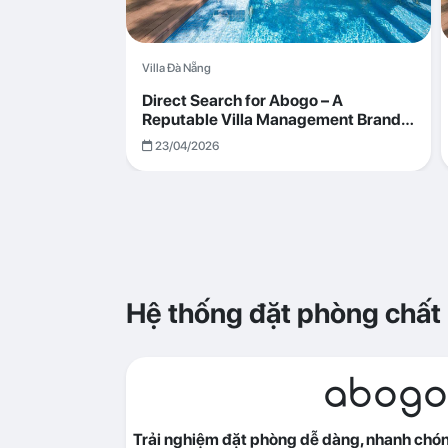
Villa Đà Nẵng
Direct Search for Abogo – A
Reputable Villa Management Brand
with Transparent and Effective
23/04/2026
Operations
Hệ thống đặt phòng chất
abogo
Trải nghiệm đặt phòng dễ dàng, nhanh chóng