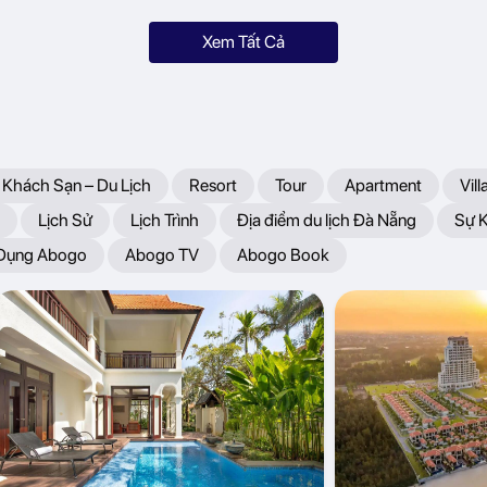
Xem Tất Cả
 Khách Sạn – Du Lịch
Resort
Tour
Apartment
Vill
Lịch Sử
Lịch Trình
Địa điểm du lịch Đà Nẵng
Sự 
 Dụng Abogo
Abogo TV
Abogo Book