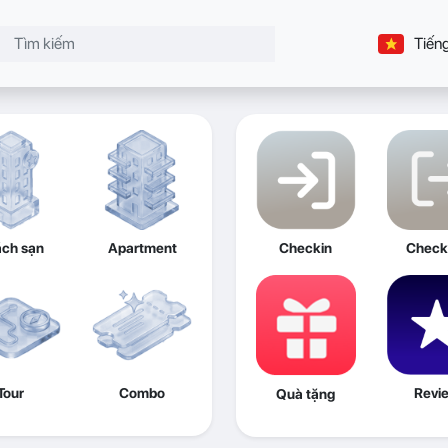
Tiếng
ch sạn
Apartment
Checkin
Check
Tour
Combo
Revi
Quà tặng