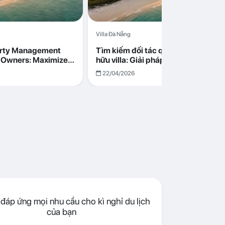
Villa Đà Nẵng
erty Management
Tìm kiếm đối tác quản lý cho chủ s
la Owners: Maximize
hữu villa: Giải pháp tối ưu lợi nhuận
go in Da Nang
cùng Abogo tại Đà Nẵng
22/04/2026
đáp ứng mọi nhu cầu cho kì nghỉ du lịch
của bạn