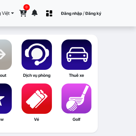
0
 Việt
/
Đăng nhập
Đăng ký
out
Dịch vụ phòng
Thuê xe
ew
Vé
Golf