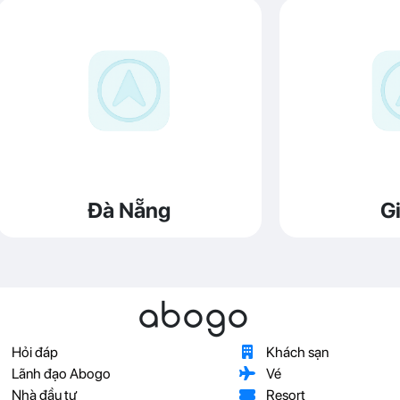
Đà Nẵng
Gi
abogo
Hỏi đáp
Khách sạn
Lãnh đạo Abogo
Vé
Nhà đầu tư
Resort