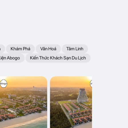
a
Khám Phá
Văn Hoá
Tâm Linh
Kiện Abogo
Kiến Thức Khách Sạn Du Lịch