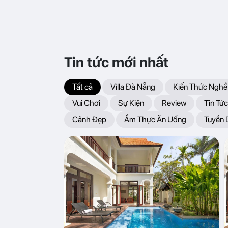
Tin tức mới nhất
Tất cả
Villa Đà Nẵng
Kiến Thức Nghề
Vui Chơi
Sự Kiện
Review
Tin Tức
Cảnh Đẹp
Ẩm Thực Ăn Uống
Tuyển