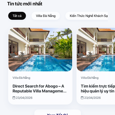
Tin tức mới nhất
Tất cả
Villa Đà Nẵng
Kiến Thức Nghề Khách Sạn – D
Villa Đà Nẵng
Villa Đà Nẵng
Direct Search for Abogo – A
Tìm kiếm trực tiế
Reputable Villa Management
hiệu quản lý uy tí
Brand with Transparent and
Giải pháp vận hành
23/04/2026
23/04/2026
Effective Operations
quả, minh bạch