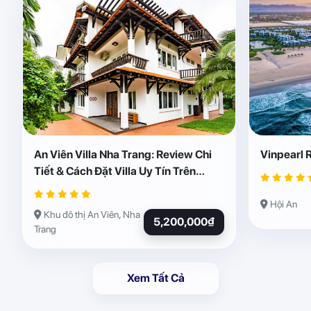
An Viên Villa Nha Trang: Review Chi
Vinpearl 
Tiết & Cách Đặt Villa Uy Tín Trên
Abogo
Hội An
Khu đô thị An Viên, Nha
5,200,000₫
Trang
Xem Tất Cả