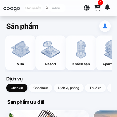
0
abogo
Chọn địa điểm
Sản phẩm
Villa
Resort
Khách sạn
Apartme
Dịch vụ
Checkin
Checkout
Dịch vụ phòng
Thuê xe
Quà
Sản phẩm ưu đãi