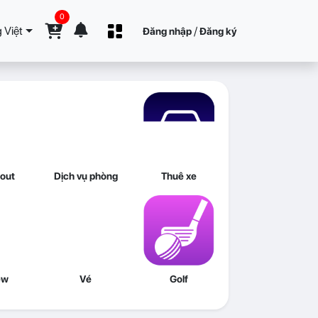
0
 Việt
/
Đăng nhập
Đăng ký
out
Dịch vụ phòng
Thuê xe
ew
Vé
Golf