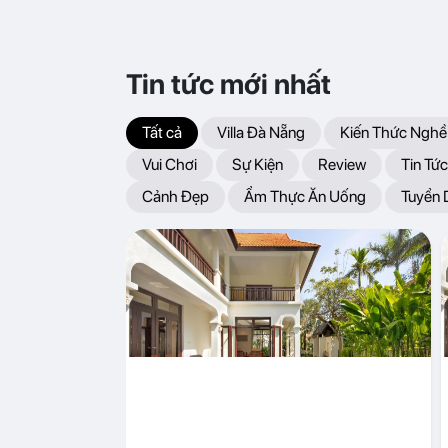
Tin tức mới nhất
Tất cả
Villa Đà Nẵng
Kiến Thức Nghề
Vui Chơi
Sự Kiện
Review
Tin Tức
Cảnh Đẹp
Ẩm Thực Ăn Uống
Tuyển