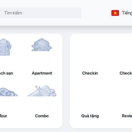
Tiếng
ch sạn
Apartment
Checkin
Check
Tour
Combo
Quà tặng
Revi