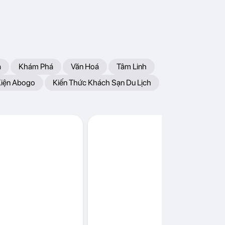
a
Khám Phá
Văn Hoá
Tâm Linh
Kiện Abogo
Kiến Thức Khách Sạn Du Lịch