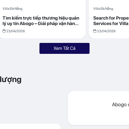
Villa Đà Nẵng
Villa Đà Nẵng
Tìm kiếm trực tiếp thương hiệu quản
Search for Prop
lý uy tín Abogo – Giải pháp vận hành
Services for Vil
villa hiệu quả, minh bạch
Returns with Abo
23/04/2026
23/04/2026
Xem Tất Cả
 lượng
Abogo đ