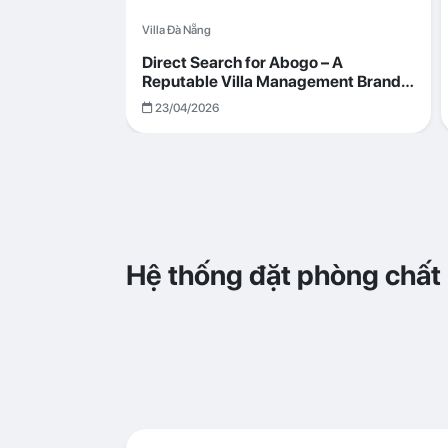
Villa Đà Nẵng
Direct Search for Abogo – A
Reputable Villa Management Brand
with Transparent and Effective
23/04/2026
Operations
Hệ thống đặt phòng chất