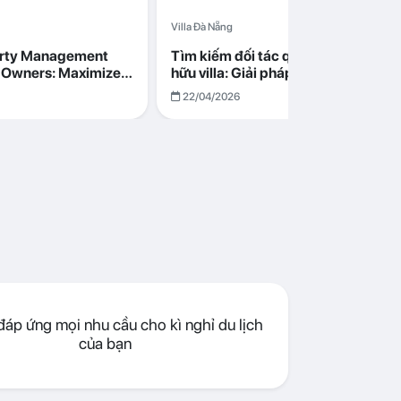
Villa Đà Nẵng
erty Management
Tìm kiếm đối tác quản lý cho chủ s
la Owners: Maximize
hữu villa: Giải pháp tối ưu lợi nhuận
go in Da Nang
cùng Abogo tại Đà Nẵng
22/04/2026
áp ứng mọi nhu cầu cho kì nghỉ du lịch
của bạn