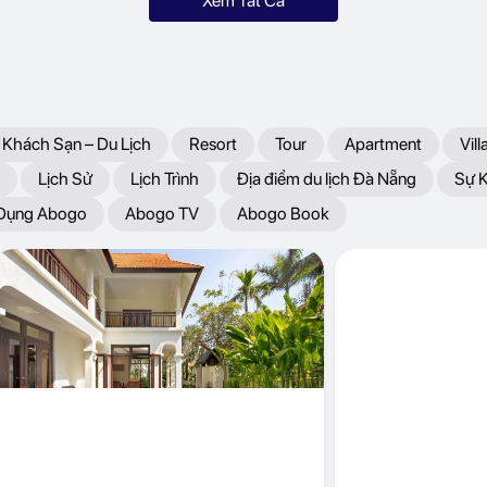
Xem Tất Cả
 Khách Sạn – Du Lịch
Resort
Tour
Apartment
Vill
Lịch Sử
Lịch Trình
Địa điểm du lịch Đà Nẵng
Sự 
 Dụng Abogo
Abogo TV
Abogo Book