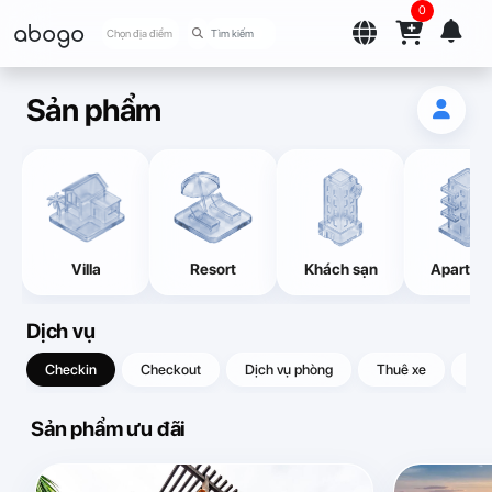
0
abogo
Chọn địa điểm
Sản phẩm
Villa
Resort
Khách sạn
Apartme
Dịch vụ
Checkin
Checkout
Dịch vụ phòng
Thuê xe
Quà
Sản phẩm ưu đãi