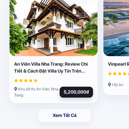
An Viên Villa Nha Trang: Review Chi
Vinpearl 
Tiết & Cách Đặt Villa Uy Tín Trên
Abogo
Hội An
Khu đô thị An Viên, Nha
5,200,000₫
Trang
Xem Tất Cả