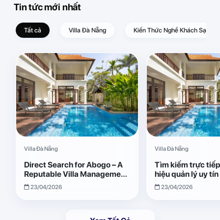
Tin tức mới nhất
Tất cả
Villa Đà Nẵng
Kiến Thức Nghề Khách Sạn – D
Villa Đà Nẵng
Villa Đà Nẵng
Direct Search for Abogo – A
Tìm kiếm trực tiế
Reputable Villa Management
hiệu quản lý uy tí
Brand with Transparent and
Giải pháp vận hành
23/04/2026
23/04/2026
Effective Operations
quả, minh bạch