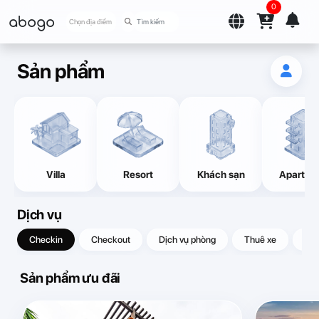
0
abogo
Chọn địa điểm
Sản phẩm
Villa
Resort
Khách sạn
Apartme
Dịch vụ
Checkin
Checkout
Dịch vụ phòng
Thuê xe
Quà
Sản phẩm ưu đãi