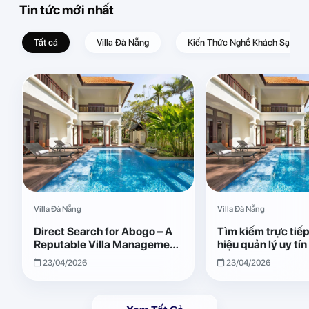
Tin tức mới nhất
Tất cả
Villa Đà Nẵng
Kiến Thức Nghề Khách Sạn – D
Villa Đà Nẵng
Villa Đà Nẵng
Direct Search for Abogo – A
Tìm kiếm trực tiế
Reputable Villa Management
hiệu quản lý uy tí
Brand with Transparent and
Giải pháp vận hành
23/04/2026
23/04/2026
Effective Operations
quả, minh bạch