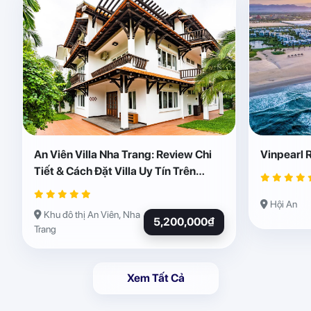
An Viên Villa Nha Trang: Review Chi
Vinpearl 
Tiết & Cách Đặt Villa Uy Tín Trên
Abogo
Hội An
Khu đô thị An Viên, Nha
5,200,000₫
Trang
Xem Tất Cả