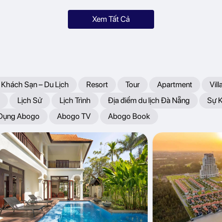
Xem Tất Cả
 Khách Sạn – Du Lịch
Resort
Tour
Apartment
Vill
Lịch Sử
Lịch Trình
Địa điểm du lịch Đà Nẵng
Sự 
 Dụng Abogo
Abogo TV
Abogo Book