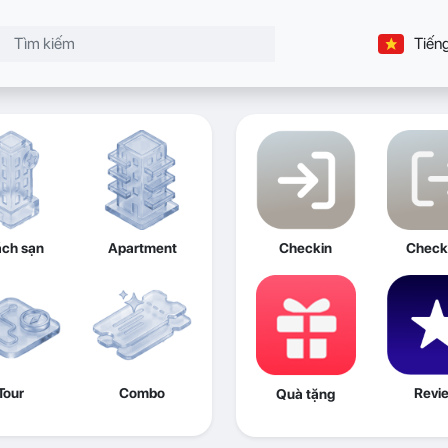
Tiếng
ch sạn
Apartment
Checkin
Check
Tour
Combo
Revi
Quà tặng