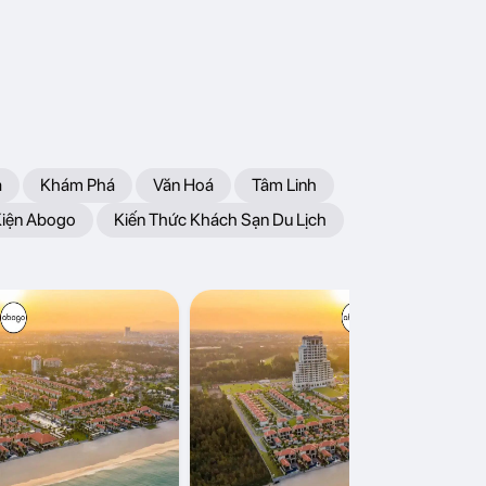
a
Khám Phá
Văn Hoá
Tâm Linh
Kiện Abogo
Kiến Thức Khách Sạn Du Lịch