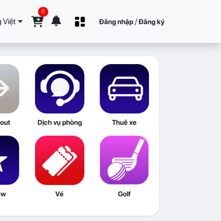
0
 Việt
/
Đăng nhập
Đăng ký
out
Dịch vụ phòng
Thuê xe
ew
Vé
Golf