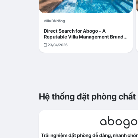
Villa Đà Nẵng
Direct Search for Abogo – A
Reputable Villa Management Brand
with Transparent and Effective
23/04/2026
Operations
Hệ thống đặt phòng chất
abogo
Trải nghiệm đặt phòng dễ dàng, nhanh chóng