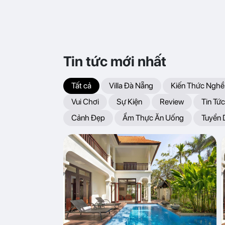
Tin tức mới nhất
Tất cả
Villa Đà Nẵng
Kiến Thức Nghề
Vui Chơi
Sự Kiện
Review
Tin Tức
Cảnh Đẹp
Ẩm Thực Ăn Uống
Tuyển