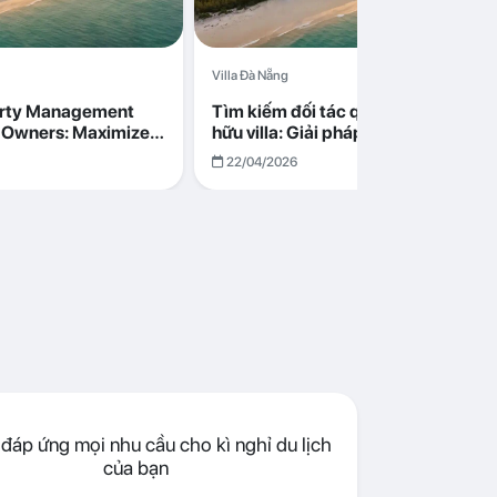
Villa Đà Nẵng
erty Management
Tìm kiếm đối tác quản lý cho chủ s
la Owners: Maximize
hữu villa: Giải pháp tối ưu lợi nhuận
go in Da Nang
cùng Abogo tại Đà Nẵng
22/04/2026
đáp ứng mọi nhu cầu cho kì nghỉ du lịch
của bạn