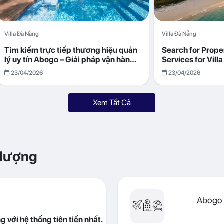
Villa Đà Nẵng
Villa Đà Nẵng
Tìm kiếm trực tiếp thương hiệu quản
Search for Prop
lý uy tín Abogo – Giải pháp vận hành
Services for Vil
villa hiệu quả, minh bạch
Returns with Abo
23/04/2026
23/04/2026
Xem Tất Cả
 lượng
Abogo 
 với hệ thống tiên tiến nhất.