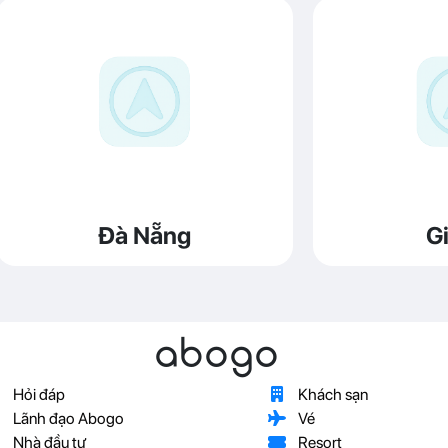
Đà Nẵng
Gi
abogo
Hỏi đáp
Khách sạn
Lãnh đạo Abogo
Vé
Nhà đầu tư
Resort