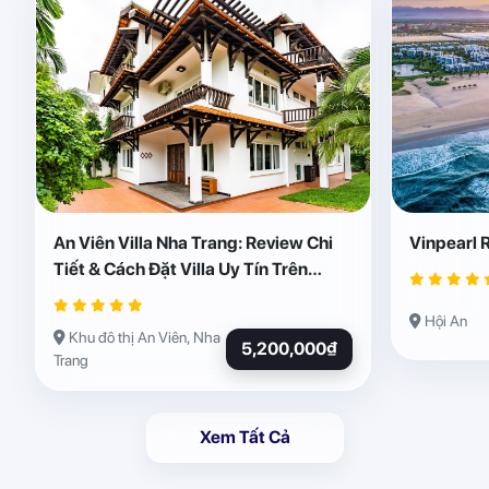
An Viên Villa Nha Trang: Review Chi
Vinpearl 
Tiết & Cách Đặt Villa Uy Tín Trên
Abogo
Hội An
Khu đô thị An Viên, Nha
5,200,000₫
Trang
Xem Tất Cả