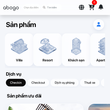
0
abogo
Chọn địa điểm
Sản phẩm
Villa
Resort
Khách sạn
Apartme
Dịch vụ
Checkin
Checkout
Dịch vụ phòng
Thuê xe
Quà
Sản phẩm ưu đãi