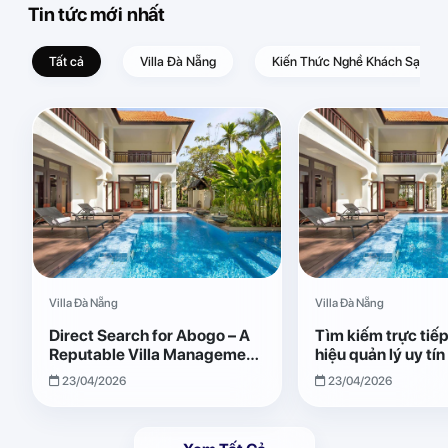
Tin tức mới nhất
Tất cả
Villa Đà Nẵng
Kiến Thức Nghề Khách Sạn – D
Villa Đà Nẵng
Villa Đà Nẵng
Direct Search for Abogo – A
Tìm kiếm trực tiế
Reputable Villa Management
hiệu quản lý uy tí
Brand with Transparent and
Giải pháp vận hành
23/04/2026
23/04/2026
Effective Operations
quả, minh bạch