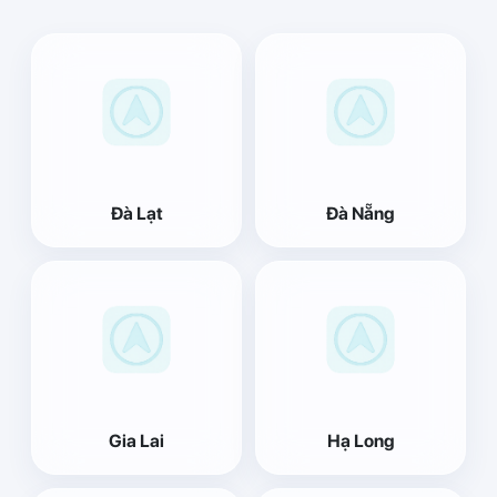
Đà Lạt
Đà Nẵng
Gia Lai
Hạ Long