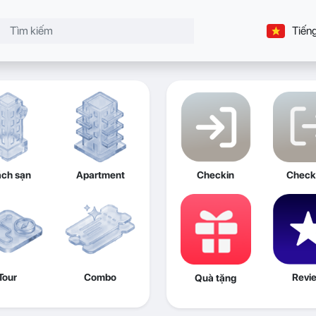
Tiếng
ch sạn
Apartment
Checkin
Check
Tour
Combo
Revi
Quà tặng