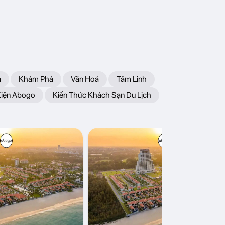
a
Khám Phá
Văn Hoá
Tâm Linh
Kiện Abogo
Kiến Thức Khách Sạn Du Lịch