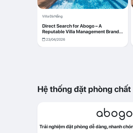
Villa Đà Nẵng
Direct Search for Abogo – A
Reputable Villa Management Brand
with Transparent and Effective
23/04/2026
Operations
Hệ thống đặt phòng chất
abogo
Trải nghiệm đặt phòng dễ dàng, nhanh chóng