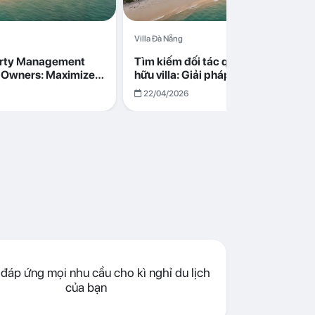
Villa Đà Nẵng
erty Management
Tìm kiếm đối tác quản lý cho chủ s
la Owners: Maximize
hữu villa: Giải pháp tối ưu lợi nhuận
go in Da Nang
cùng Abogo tại Đà Nẵng
22/04/2026
đáp ứng mọi nhu cầu cho kì nghỉ du lịch
của bạn