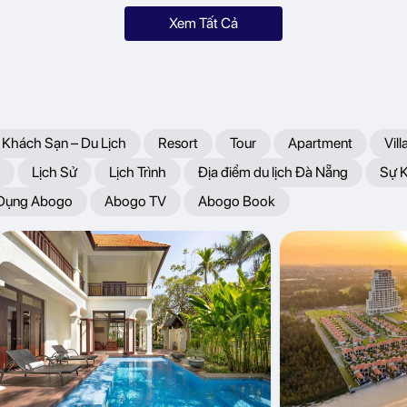
Xem Tất Cả
 Khách Sạn – Du Lịch
Resort
Tour
Apartment
Vill
Lịch Sử
Lịch Trình
Địa điểm du lịch Đà Nẵng
Sự 
 Dụng Abogo
Abogo TV
Abogo Book