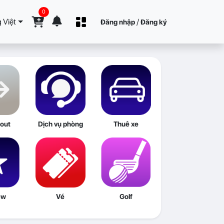
0
 Việt
/
Đăng nhập
Đăng ký
out
Dịch vụ phòng
Thuê xe
ew
Vé
Golf