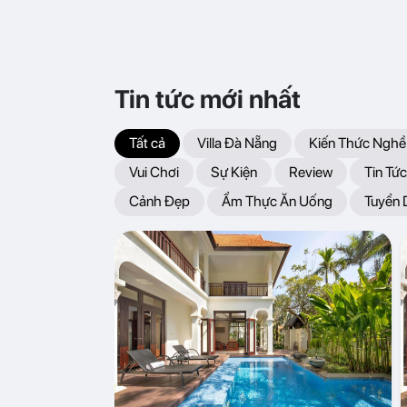
Tin tức mới nhất
Tất cả
Villa Đà Nẵng
Kiến Thức Nghề
Vui Chơi
Sự Kiện
Review
Tin Tức
Cảnh Đẹp
Ẩm Thực Ăn Uống
Tuyển