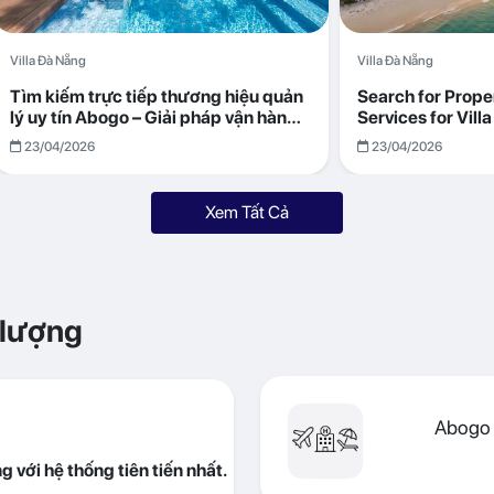
Villa Đà Nẵng
Villa Đà Nẵng
Tìm kiếm trực tiếp thương hiệu quản
Search for Prop
lý uy tín Abogo – Giải pháp vận hành
Services for Vil
villa hiệu quả, minh bạch
Returns with Abo
23/04/2026
23/04/2026
Xem Tất Cả
 lượng
Abogo 
 với hệ thống tiên tiến nhất.