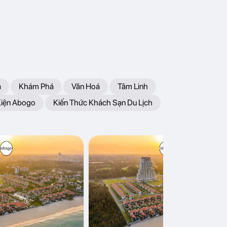
a
Khám Phá
Văn Hoá
Tâm Linh
Kiện Abogo
Kiến Thức Khách Sạn Du Lịch