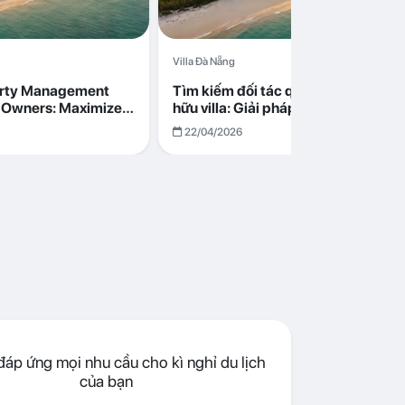
Villa Đà Nẵng
erty Management
Tìm kiếm đối tác quản lý cho chủ s
la Owners: Maximize
hữu villa: Giải pháp tối ưu lợi nhuận
go in Da Nang
cùng Abogo tại Đà Nẵng
22/04/2026
áp ứng mọi nhu cầu cho kì nghỉ du lịch
của bạn