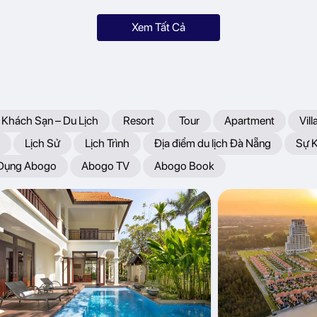
Xem Tất Cả
 Khách Sạn – Du Lịch
Resort
Tour
Apartment
Vill
Lịch Sử
Lịch Trình
Địa điểm du lịch Đà Nẵng
Sự 
 Dụng Abogo
Abogo TV
Abogo Book