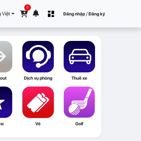
0
 Việt
/
Đăng nhập
Đăng ký
out
Dịch vụ phòng
Thuê xe
ew
Vé
Golf