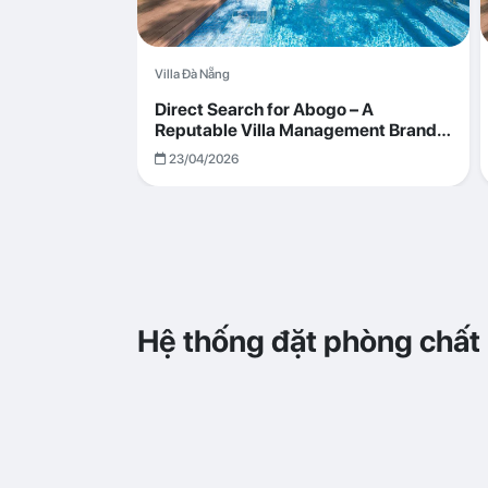
Villa Đà Nẵng
Direct Search for Abogo – A
Reputable Villa Management Brand
with Transparent and Effective
23/04/2026
Operations
Hệ thống đặt phòng chất
abogo
Trải nghiệm đặt phòng dễ dàng, nhanh chóng