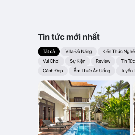
Tin tức mới nhất
Tất cả
Villa Đà Nẵng
Kiến Thức Nghề
Vui Chơi
Sự Kiện
Review
Tin Tức
Cảnh Đẹp
Ẩm Thực Ăn Uống
Tuyển