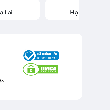
a Lai
Hạ Long
ên