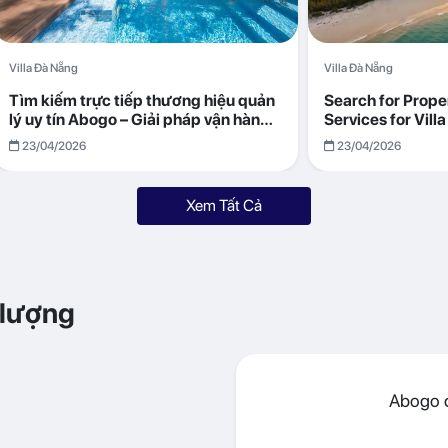
Villa Đà Nẵng
Villa Đà Nẵng
Tìm kiếm trực tiếp thương hiệu quản
Search for Prop
lý uy tín Abogo – Giải pháp vận hành
Services for Vil
villa hiệu quả, minh bạch
Returns with Abo
23/04/2026
23/04/2026
Xem Tất Cả
 lượng
Abogo đ
 với hệ thống tiên tiến nhất.