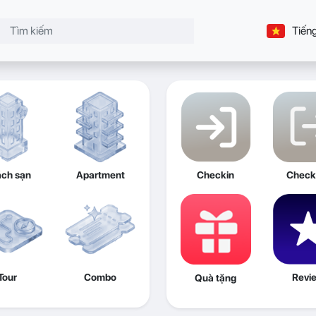
Tiếng
ch sạn
Apartment
Checkin
Check
Tour
Combo
Revi
Quà tặng