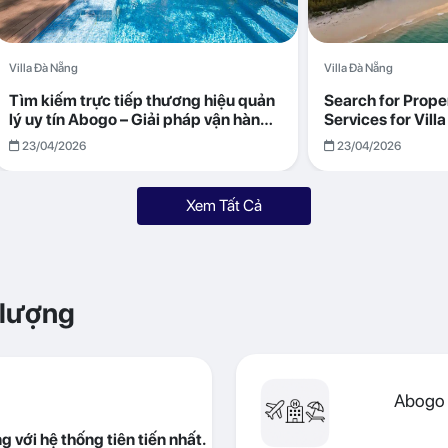
Villa Đà Nẵng
Villa Đà Nẵng
Tìm kiếm trực tiếp thương hiệu quản
Search for Prop
lý uy tín Abogo – Giải pháp vận hành
Services for Vil
villa hiệu quả, minh bạch
Returns with Abo
23/04/2026
23/04/2026
Xem Tất Cả
 lượng
Abogo 
 với hệ thống tiên tiến nhất.