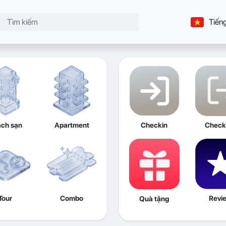
Tiếng
ch sạn
Apartment
Checkin
Check
Tour
Combo
Revi
Quà tặng