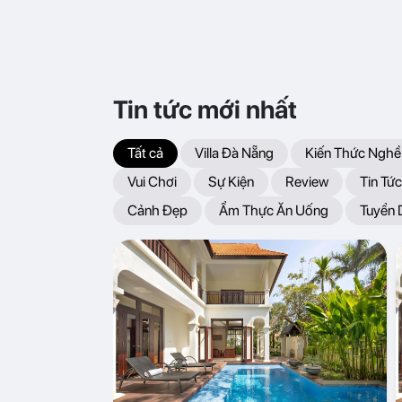
Tin tức mới nhất
Tất cả
Villa Đà Nẵng
Kiến Thức Nghề
Vui Chơi
Sự Kiện
Review
Tin Tức
Cảnh Đẹp
Ẩm Thực Ăn Uống
Tuyển