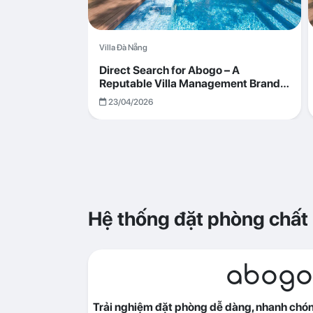
Villa Đà Nẵng
Direct Search for Abogo – A
Reputable Villa Management Brand
with Transparent and Effective
23/04/2026
Operations
Hệ thống đặt phòng chất
abogo
Trải nghiệm đặt phòng dễ dàng, nhanh chóng