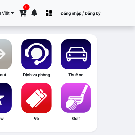
0
 Việt
/
Đăng nhập
Đăng ký
out
Dịch vụ phòng
Thuê xe
ew
Vé
Golf