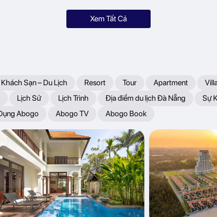
Xem Tất Cả
 Khách Sạn – Du Lịch
Resort
Tour
Apartment
Vill
Lịch Sử
Lịch Trình
Địa điểm du lịch Đà Nẵng
Sự 
 Dụng Abogo
Abogo TV
Abogo Book