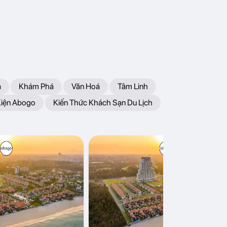
a
Khám Phá
Văn Hoá
Tâm Linh
Kiện Abogo
Kiến Thức Khách Sạn Du Lịch