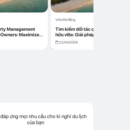
Villa Đà Nẵng
erty Management
Tìm kiếm đối tác quản lý cho chủ s
la Owners: Maximize
hữu villa: Giải pháp tối ưu lợi nhuận
go in Da Nang
cùng Abogo tại Đà Nẵng
22/04/2026
đáp ứng mọi nhu cầu cho kì nghỉ du lịch
của bạn