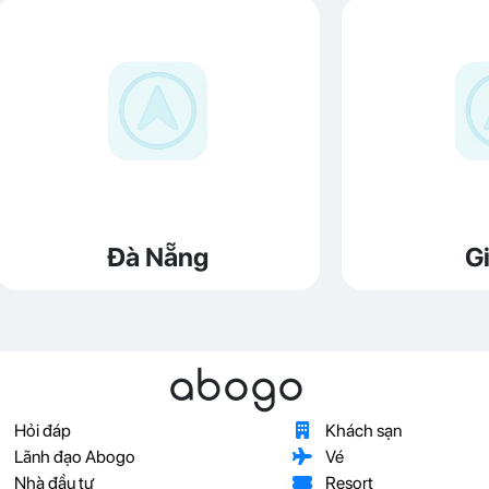
Đà Nẵng
Gi
abogo
Hỏi đáp
Khách sạn
Lãnh đạo Abogo
Vé
Nhà đầu tư
Resort