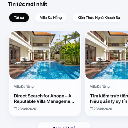
Tin tức mới nhất
Tất cả
Villa Đà Nẵng
Kiến Thức Nghề Khách Sạn – D
Villa Đà Nẵng
Villa Đà Nẵng
Direct Search for Abogo – A
Tìm kiếm trực tiế
Reputable Villa Management
hiệu quản lý uy tí
Brand with Transparent and
Giải pháp vận hành
23/04/2026
23/04/2026
Effective Operations
quả, minh bạch