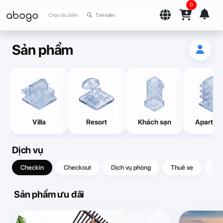
0
abogo
Chọn địa điểm
Sản phẩm
Villa
Resort
Khách sạn
Apartme
Dịch vụ
Checkin
Checkout
Dịch vụ phòng
Thuê xe
Quà
Sản phẩm ưu đãi