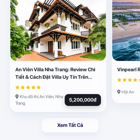
An Viên Villa Nha Trang: Review Chi
Vinpearl 
Tiết & Cách Đặt Villa Uy Tín Trên
Abogo
Hội An
Khu đô thị An Viên, Nha
5,200,000₫
Trang
Xem Tất Cả