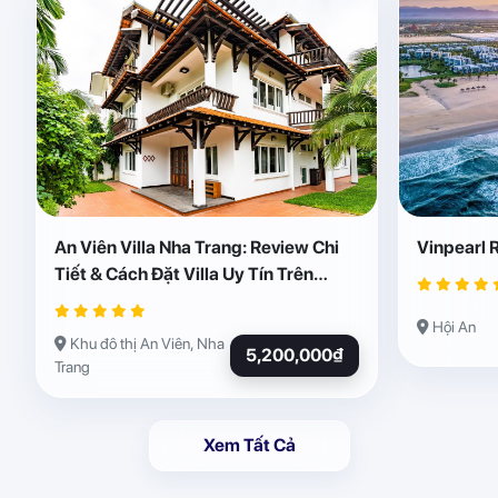
An Viên Villa Nha Trang: Review Chi
Vinpearl 
Tiết & Cách Đặt Villa Uy Tín Trên
Abogo
Hội An
Khu đô thị An Viên, Nha
5,200,000₫
Trang
Xem Tất Cả