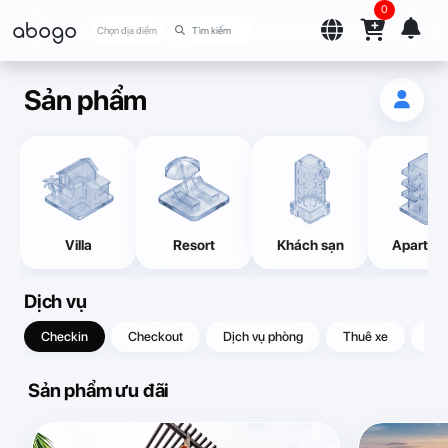
0
abogo
Chọn địa điểm
Sản phẩm
Villa
Resort
Khách sạn
Apartme
Dịch vụ
Checkin
Checkout
Dịch vụ phòng
Thuê xe
Quà
Sản phẩm ưu đãi