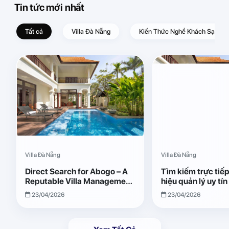
Tin tức mới nhất
Tất cả
Villa Đà Nẵng
Kiến Thức Nghề Khách Sạn – D
Villa Đà Nẵng
Villa Đà Nẵng
Direct Search for Abogo – A
Tìm kiếm trực tiế
Reputable Villa Management
hiệu quản lý uy tí
Brand with Transparent and
Giải pháp vận hành
23/04/2026
23/04/2026
Effective Operations
quả, minh bạch