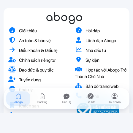
abogo
Giới thiệu
Hỏi đáp
An toàn & bảo vệ
Lãnh đạo Abogo
Điều khoản & Điều lệ
Nhà đầu tư
Chính sách riêng tư
Sự kiện
Đạo đức & quy tắc
Hợp tác với Abogo Trở
Thành Chủ Nhà
Tuyển dụng
Bản đồ trang web
Pháp lý
Liên hệ
Abogo
Booking
Liên Hệ
Tin Tức
Tài Khoản
Khách sạn
Vé
Resort