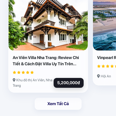
An Viên Villa Nha Trang: Review Chi
Vinpearl 
Tiết & Cách Đặt Villa Uy Tín Trên
Abogo
Hội An
Khu đô thị An Viên, Nha
5,200,000₫
Trang
Xem Tất Cả