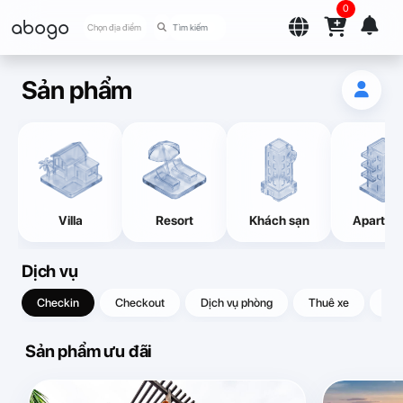
0
abogo
Chọn địa điểm
Sản phẩm
Villa
Resort
Khách sạn
Apartme
Dịch vụ
Checkin
Checkout
Dịch vụ phòng
Thuê xe
Quà
Sản phẩm ưu đãi