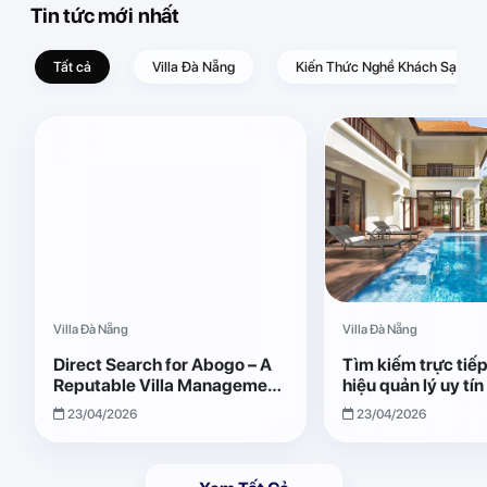
Tin tức mới nhất
Tất cả
Villa Đà Nẵng
Kiến Thức Nghề Khách Sạn – D
Villa Đà Nẵng
Villa Đà Nẵng
Direct Search for Abogo – A
Tìm kiếm trực tiế
Reputable Villa Management
hiệu quản lý uy tí
Brand with Transparent and
Giải pháp vận hành
23/04/2026
23/04/2026
Effective Operations
quả, minh bạch