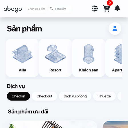
0
abogo
Chọn địa điểm
Sản phẩm
Villa
Resort
Khách sạn
Apartme
Dịch vụ
Checkin
Checkout
Dịch vụ phòng
Thuê xe
Quà
Sản phẩm ưu đãi