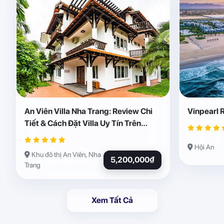
An Viên Villa Nha Trang: Review Chi
Vinpearl 
Tiết & Cách Đặt Villa Uy Tín Trên
Abogo
Hội An
Khu đô thị An Viên, Nha
5,200,000₫
Trang
Xem Tất Cả