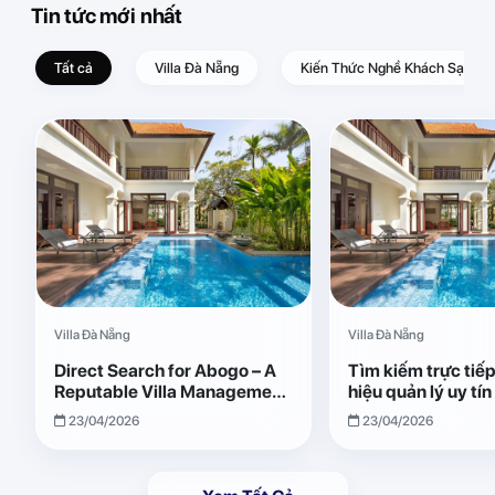
Tin tức mới nhất
Tất cả
Villa Đà Nẵng
Kiến Thức Nghề Khách Sạn – D
Villa Đà Nẵng
Villa Đà Nẵng
Direct Search for Abogo – A
Tìm kiếm trực tiế
Reputable Villa Management
hiệu quản lý uy tí
Brand with Transparent and
Giải pháp vận hành
23/04/2026
23/04/2026
Effective Operations
quả, minh bạch