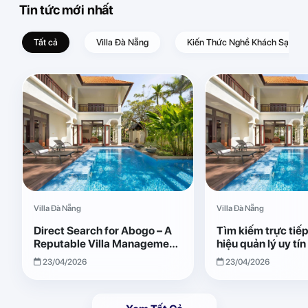
Tin tức mới nhất
Tất cả
Villa Đà Nẵng
Kiến Thức Nghề Khách Sạn – D
Villa Đà Nẵng
Villa Đà Nẵng
Direct Search for Abogo – A
Tìm kiếm trực tiế
Reputable Villa Management
hiệu quản lý uy tí
Brand with Transparent and
Giải pháp vận hành
23/04/2026
23/04/2026
Effective Operations
quả, minh bạch