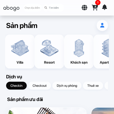
0
abogo
Chọn địa điểm
Sản phẩm
Villa
Resort
Khách sạn
Apartme
Dịch vụ
Checkin
Checkout
Dịch vụ phòng
Thuê xe
Quà
Sản phẩm ưu đãi