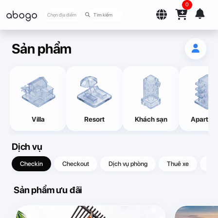
0
abogo
Chọn địa điểm
Sản phẩm
Villa
Resort
Khách sạn
Apartme
Dịch vụ
Checkin
Checkout
Dịch vụ phòng
Thuê xe
Quà
Sản phẩm ưu đãi