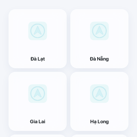
Đà Lạt
Đà Nẵng
Gia Lai
Hạ Long