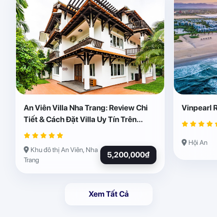
An Viên Villa Nha Trang: Review Chi
Vinpearl 
Tiết & Cách Đặt Villa Uy Tín Trên
Abogo
Hội An
Khu đô thị An Viên, Nha
5,200,000₫
Trang
Xem Tất Cả