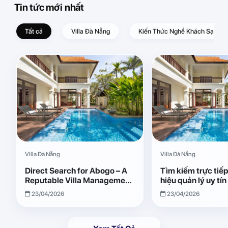
Tin tức mới nhất
Tất cả
Villa Đà Nẵng
Kiến Thức Nghề Khách Sạn – D
Villa Đà Nẵng
Villa Đà Nẵng
Direct Search for Abogo – A
Tìm kiếm trực tiế
Reputable Villa Management
hiệu quản lý uy tí
Brand with Transparent and
Giải pháp vận hành
23/04/2026
23/04/2026
Effective Operations
quả, minh bạch