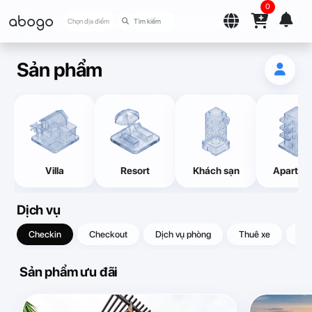
0
abogo
Chọn địa điểm
Sản phẩm
Villa
Resort
Khách sạn
Apartme
Dịch vụ
Checkin
Checkout
Dịch vụ phòng
Thuê xe
Quà
Sản phẩm ưu đãi