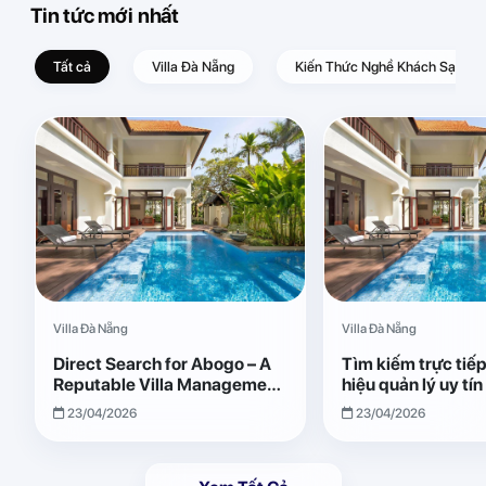
Tin tức mới nhất
Tất cả
Villa Đà Nẵng
Kiến Thức Nghề Khách Sạn – D
Villa Đà Nẵng
Villa Đà Nẵng
Direct Search for Abogo – A
Tìm kiếm trực tiế
Reputable Villa Management
hiệu quản lý uy tí
Brand with Transparent and
Giải pháp vận hành
23/04/2026
23/04/2026
Effective Operations
quả, minh bạch