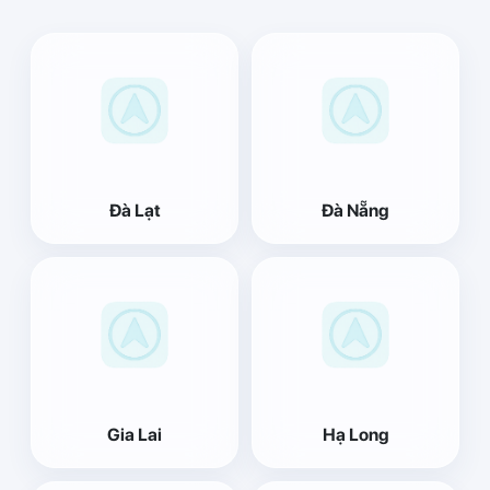
Đà Lạt
Đà Nẵng
Gia Lai
Hạ Long