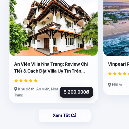
An Viên Villa Nha Trang: Review Chi
Vinpearl 
Tiết & Cách Đặt Villa Uy Tín Trên
Abogo
Hội An
Khu đô thị An Viên, Nha
5,200,000₫
Trang
Xem Tất Cả