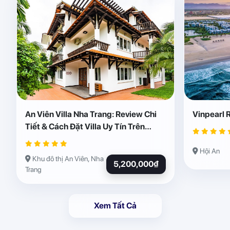
An Viên Villa Nha Trang: Review Chi
Vinpearl 
Tiết & Cách Đặt Villa Uy Tín Trên
Abogo
Hội An
Khu đô thị An Viên, Nha
5,200,000₫
Trang
Xem Tất Cả