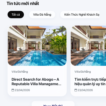
Tin tức mới nhất
Tất cả
Villa Đà Nẵng
Kiến Thức Nghề Khách Sạn – D
Villa Đà Nẵng
Villa Đà Nẵng
Direct Search for Abogo – A
Tìm kiếm trực tiế
Reputable Villa Management
hiệu quản lý uy tí
Brand with Transparent and
Giải pháp vận hành
23/04/2026
23/04/2026
Effective Operations
quả, minh bạch