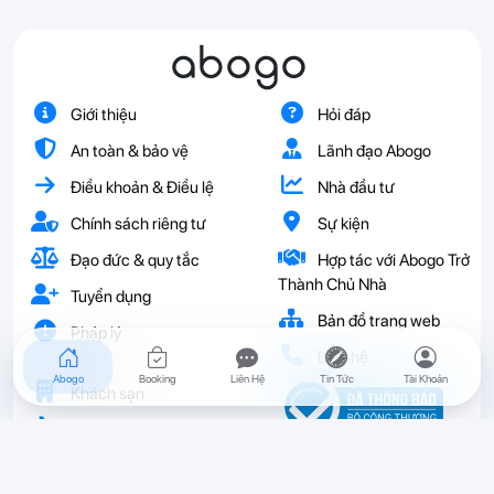
abogo
Giới thiệu
Hỏi đáp
An toàn & bảo vệ
Lãnh đạo Abogo
Điều khoản & Điều lệ
Nhà đầu tư
Chính sách riêng tư
Sự kiện
Đạo đức & quy tắc
Hợp tác với Abogo Trở
Thành Chủ Nhà
Tuyển dụng
Bản đồ trang web
Pháp lý
Liên hệ
Abogo
Booking
Liên Hệ
Tin Tức
Tài Khoản
Khách sạn
Vé
Resort