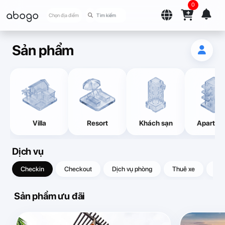
0
abogo
Chọn địa điểm
Sản phẩm
Villa
Resort
Khách sạn
Apartme
Dịch vụ
Checkin
Checkout
Dịch vụ phòng
Thuê xe
Quà
Sản phẩm ưu đãi