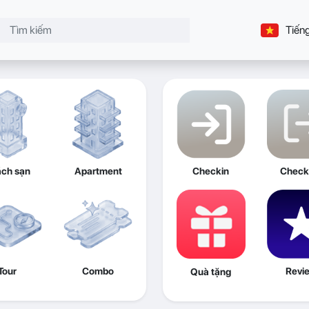
Tiếng
ch sạn
Apartment
Checkin
Check
Tour
Combo
Revi
Quà tặng