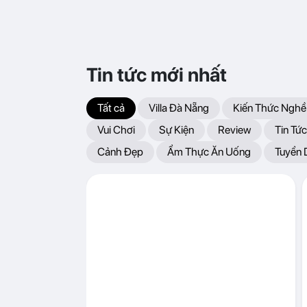
Tin tức mới nhất
Tất cả
Villa Đà Nẵng
Kiến Thức Nghề
Vui Chơi
Sự Kiện
Review
Tin Tức
Cảnh Đẹp
Ẩm Thực Ăn Uống
Tuyển