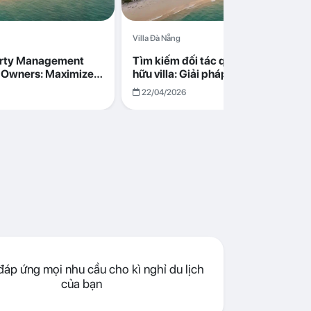
Villa Đà Nẵng
erty Management
Tìm kiếm đối tác quản lý cho chủ s
la Owners: Maximize
hữu villa: Giải pháp tối ưu lợi nhuận
go in Da Nang
cùng Abogo tại Đà Nẵng
22/04/2026
áp ứng mọi nhu cầu cho kì nghỉ du lịch
của bạn