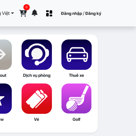
0
 Việt
/
Đăng nhập
Đăng ký
out
Dịch vụ phòng
Thuê xe
ew
Vé
Golf