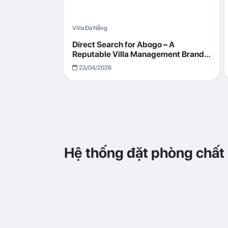
Villa Đà Nẵng
Direct Search for Abogo – A
Reputable Villa Management Brand
with Transparent and Effective
23/04/2026
Operations
Hệ thống đặt phòng chất