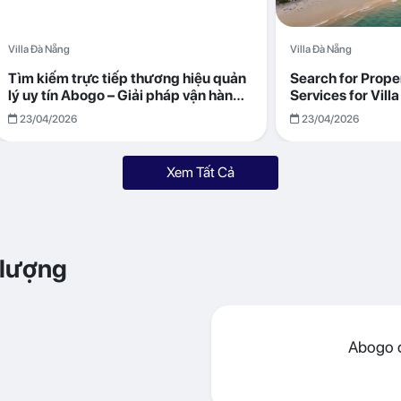
Villa Đà Nẵng
Villa Đà Nẵng
Tìm kiếm trực tiếp thương hiệu quản
Search for Prop
lý uy tín Abogo – Giải pháp vận hành
Services for Vil
villa hiệu quả, minh bạch
Returns with Abo
23/04/2026
23/04/2026
Xem Tất Cả
 lượng
Abogo đ