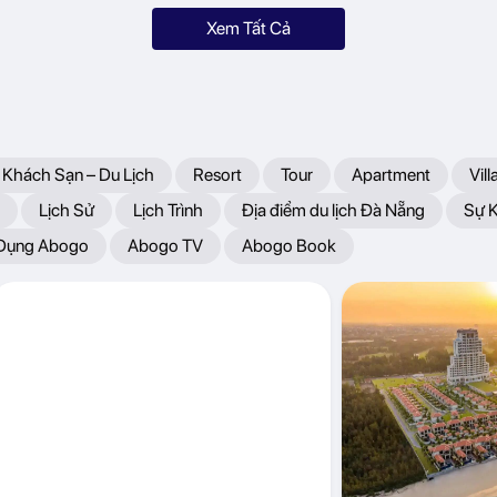
Xem Tất Cả
 Khách Sạn – Du Lịch
Resort
Tour
Apartment
Vill
Lịch Sử
Lịch Trình
Địa điểm du lịch Đà Nẵng
Sự 
 Dụng Abogo
Abogo TV
Abogo Book