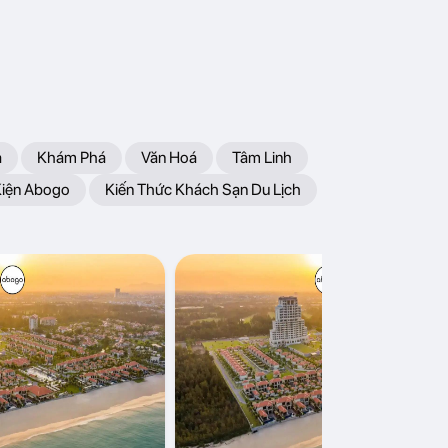
a
Khám Phá
Văn Hoá
Tâm Linh
Kiện Abogo
Kiến Thức Khách Sạn Du Lịch