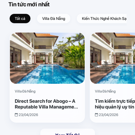
Tin tức mới nhất
Tất cả
Villa Đà Nẵng
Kiến Thức Nghề Khách Sạn – D
Villa Đà Nẵng
Villa Đà Nẵng
Direct Search for Abogo – A
Tìm kiếm trực tiế
Reputable Villa Management
hiệu quản lý uy tí
Brand with Transparent and
Giải pháp vận hành
23/04/2026
23/04/2026
Effective Operations
quả, minh bạch