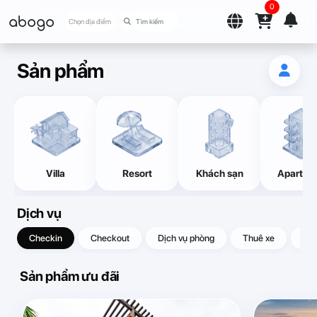
0
abogo
Chọn địa điểm
Sản phẩm
Villa
Resort
Khách sạn
Apartme
Dịch vụ
Checkin
Checkout
Dịch vụ phòng
Thuê xe
Quà
Sản phẩm ưu đãi