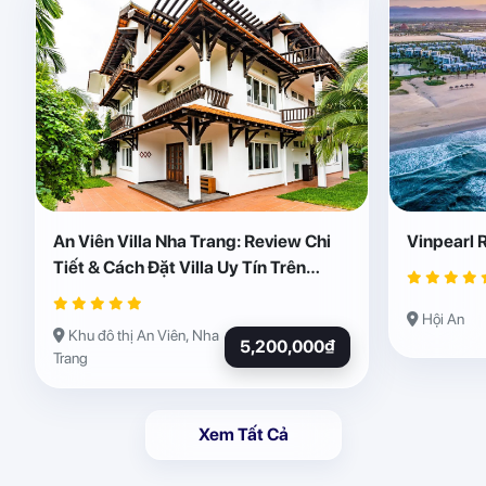
An Viên Villa Nha Trang: Review Chi
Vinpearl 
Tiết & Cách Đặt Villa Uy Tín Trên
Abogo
Hội An
Khu đô thị An Viên, Nha
5,200,000₫
Trang
Xem Tất Cả