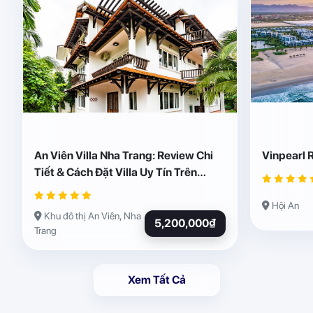
An Viên Villa Nha Trang: Review Chi
Vinpearl 
Tiết & Cách Đặt Villa Uy Tín Trên
Abogo
Hội An
Khu đô thị An Viên, Nha
5,200,000₫
Trang
Xem Tất Cả