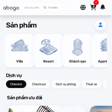
0
abogo
Chọn địa điểm
Sản phẩm
Villa
Resort
Khách sạn
Apartme
Dịch vụ
Checkin
Checkout
Dịch vụ phòng
Thuê xe
Quà
Sản phẩm ưu đãi