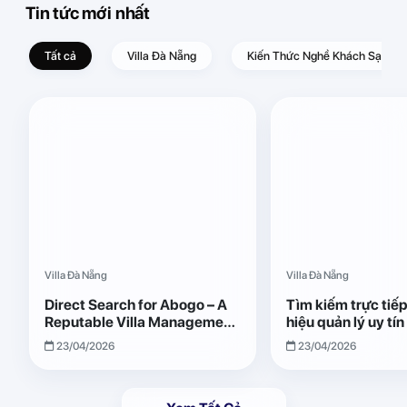
Tin tức mới nhất
Tất cả
Villa Đà Nẵng
Kiến Thức Nghề Khách Sạn – D
Villa Đà Nẵng
Villa Đà Nẵng
Direct Search for Abogo – A
Tìm kiếm trực tiế
Reputable Villa Management
hiệu quản lý uy tí
Brand with Transparent and
Giải pháp vận hành
23/04/2026
23/04/2026
Effective Operations
quả, minh bạch