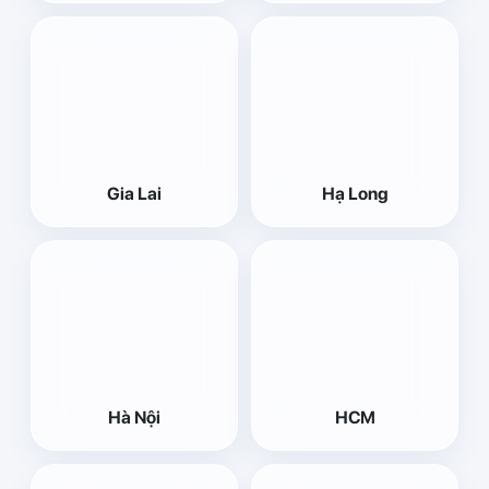
Gia Lai
Hạ Long
Hà Nội
HCM