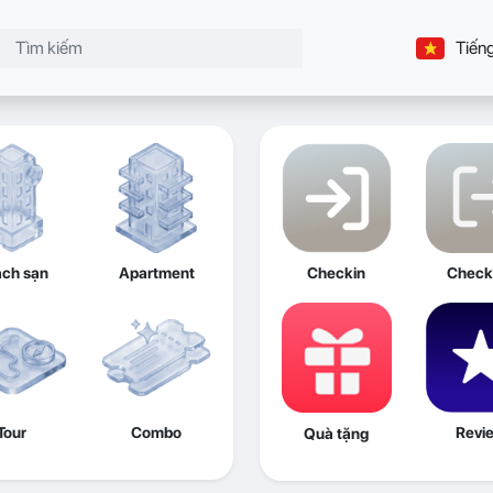
Tiếng
ch sạn
Apartment
Checkin
Check
Tour
Combo
Revi
Quà tặng