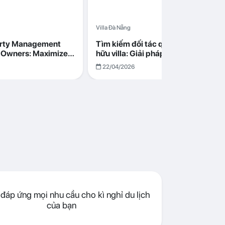
Villa Đà Nẵng
erty Management
Tìm kiếm đối tác quản lý cho chủ s
la Owners: Maximize
hữu villa: Giải pháp tối ưu lợi nhuận
go in Da Nang
cùng Abogo tại Đà Nẵng
22/04/2026
đáp ứng mọi nhu cầu cho kì nghỉ du lịch
của bạn