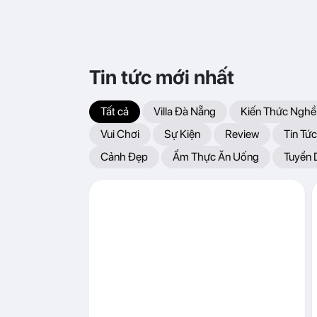
Tin tức mới nhất
Tất cả
Villa Đà Nẵng
Kiến Thức Nghề
Vui Chơi
Sự Kiện
Review
Tin Tức
Cảnh Đẹp
Ẩm Thực Ăn Uống
Tuyển