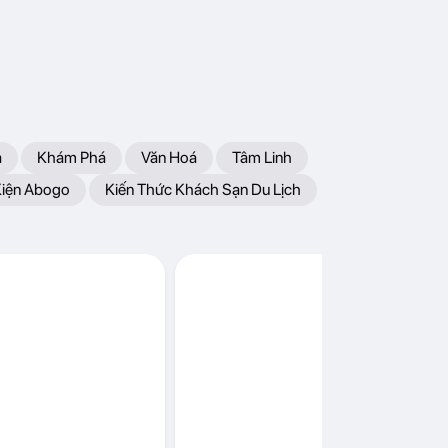
a
Khám Phá
Văn Hoá
Tâm Linh
Kiện Abogo
Kiến Thức Khách Sạn Du Lịch