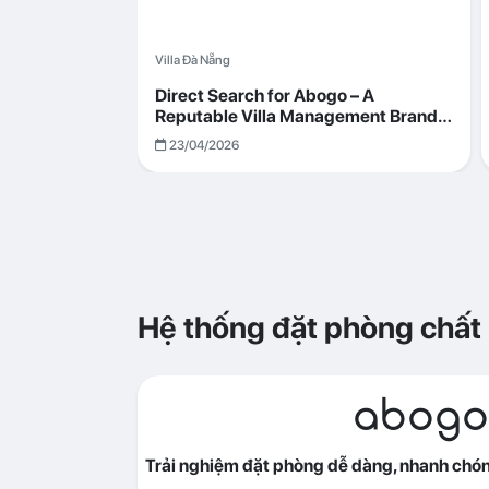
Villa Đà Nẵng
Direct Search for Abogo – A
Reputable Villa Management Brand
with Transparent and Effective
23/04/2026
Operations
Hệ thống đặt phòng chất
abogo
Trải nghiệm đặt phòng dễ dàng, nhanh chóng