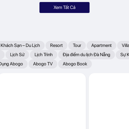
Xem Tất Cả
 Khách Sạn – Du Lịch
Resort
Tour
Apartment
Vill
Lịch Sử
Lịch Trình
Địa điểm du lịch Đà Nẵng
Sự 
 Dụng Abogo
Abogo TV
Abogo Book