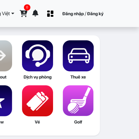
0
 Việt
/
Đăng nhập
Đăng ký
out
Dịch vụ phòng
Thuê xe
ew
Vé
Golf