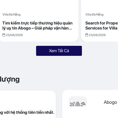
Villa Đà Nẵng
Villa Đà Nẵng
Tìm kiếm trực tiếp thương hiệu quản
Search for Prop
lý uy tín Abogo – Giải pháp vận hành
Services for Vil
villa hiệu quả, minh bạch
Returns with Abo
23/04/2026
23/04/2026
Xem Tất Cả
 lượng
Abogo 
 với hệ thống tiên tiến nhất.