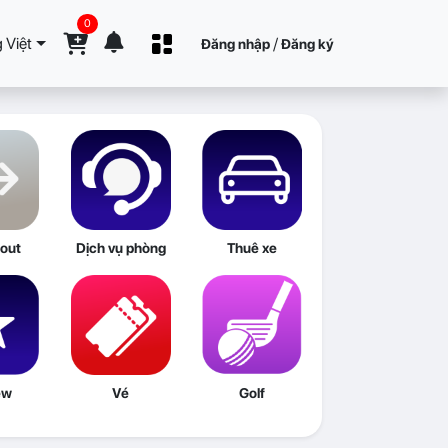
0
 Việt
/
Đăng nhập
Đăng ký
out
Dịch vụ phòng
Thuê xe
ew
Vé
Golf