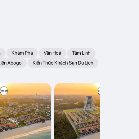
a
Khám Phá
Văn Hoá
Tâm Linh
Kiện Abogo
Kiến Thức Khách Sạn Du Lịch