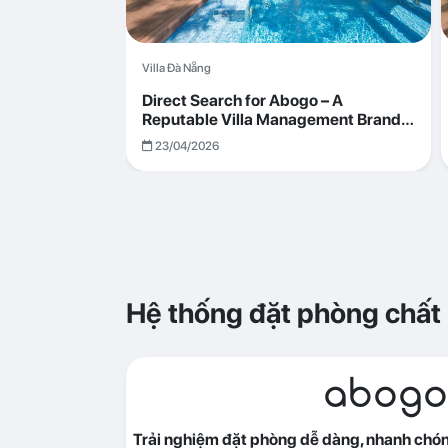
Villa Đà Nẵng
Direct Search for Abogo – A
Reputable Villa Management Brand
with Transparent and Effective
23/04/2026
Operations
Hệ thống đặt phòng chất
abogo
Trải nghiệm đặt phòng dễ dàng, nhanh chóng