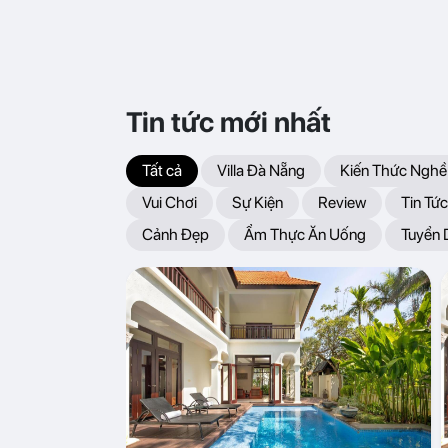
Tin tức mới nhất
Tất cả
Villa Đà Nẵng
Kiến Thức Nghề
Vui Chơi
Sự Kiện
Review
Tin Tức
Cảnh Đẹp
Ẩm Thực Ăn Uống
Tuyển