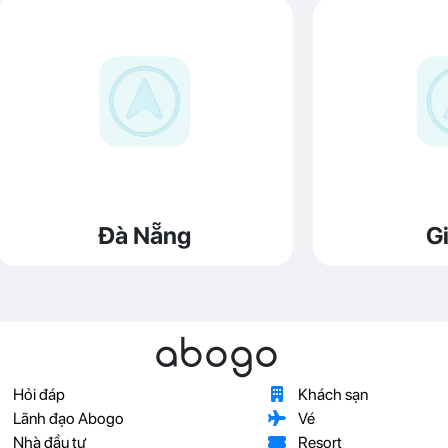
Đà Nẵng
Gi
abogo
Hỏi đáp
Khách sạn
Lãnh đạo Abogo
Vé
Nhà đầu tư
Resort