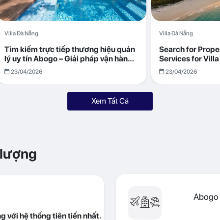
Villa Đà Nẵng
Villa Đà Nẵng
Tìm kiếm trực tiếp thương hiệu quản
Search for Prop
lý uy tín Abogo – Giải pháp vận hành
Services for Vil
villa hiệu quả, minh bạch
Returns with Abo
23/04/2026
23/04/2026
Xem Tất Cả
 lượng
Abogo 
 với hệ thống tiên tiến nhất.