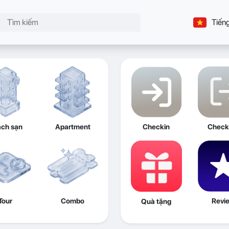
Tiếng
ch sạn
Apartment
Checkin
Check
Tour
Combo
Revi
Quà tặng