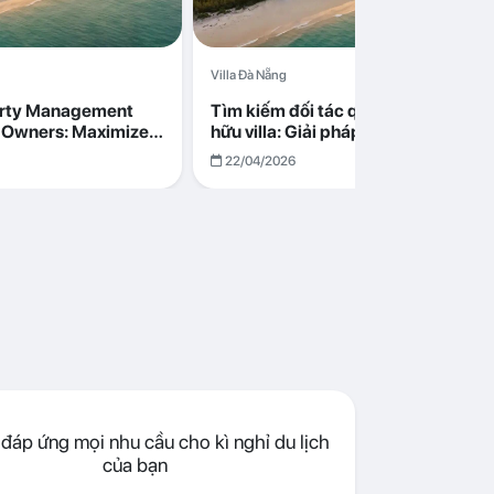
Villa Đà Nẵng
erty Management
Tìm kiếm đối tác quản lý cho chủ s
la Owners: Maximize
hữu villa: Giải pháp tối ưu lợi nhuận
go in Da Nang
cùng Abogo tại Đà Nẵng
22/04/2026
đáp ứng mọi nhu cầu cho kì nghỉ du lịch
của bạn