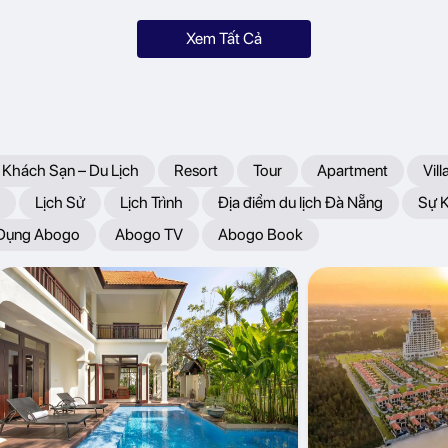
Xem Tất Cả
 Khách Sạn – Du Lịch
Resort
Tour
Apartment
Vill
Lịch Sử
Lịch Trình
Địa điểm du lịch Đà Nẵng
Sự 
 Dụng Abogo
Abogo TV
Abogo Book