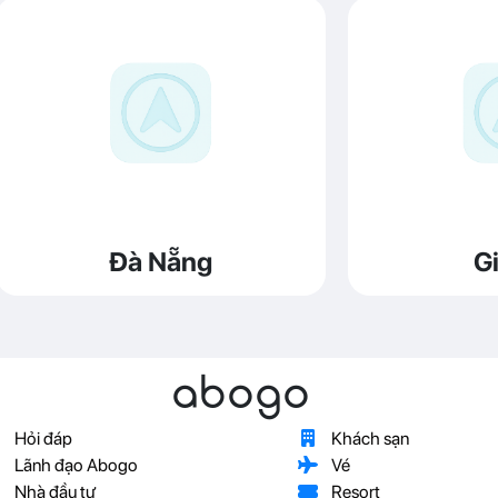
Đà Nẵng
Gi
abogo
Hỏi đáp
Khách sạn
Lãnh đạo Abogo
Vé
Nhà đầu tư
Resort