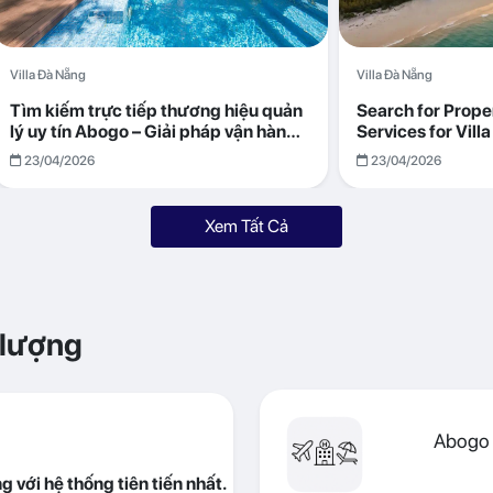
Villa Đà Nẵng
Villa Đà Nẵng
Tìm kiếm trực tiếp thương hiệu quản
Search for Prop
lý uy tín Abogo – Giải pháp vận hành
Services for Vil
villa hiệu quả, minh bạch
Returns with Abo
23/04/2026
23/04/2026
Xem Tất Cả
 lượng
Abogo 
 với hệ thống tiên tiến nhất.