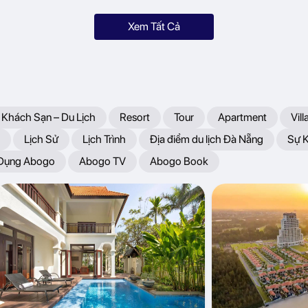
Xem Tất Cả
 Khách Sạn – Du Lịch
Resort
Tour
Apartment
Vill
Lịch Sử
Lịch Trình
Địa điểm du lịch Đà Nẵng
Sự 
 Dụng Abogo
Abogo TV
Abogo Book