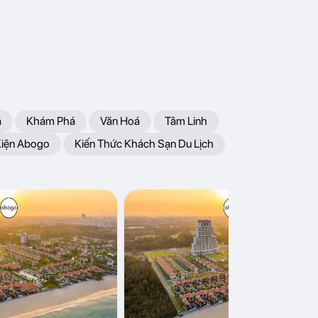
a
Khám Phá
Văn Hoá
Tâm Linh
Kiện Abogo
Kiến Thức Khách Sạn Du Lịch