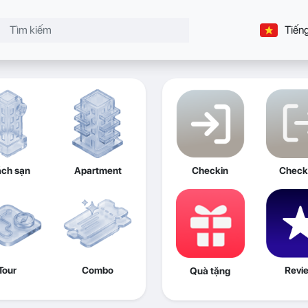
Tiếng
ch sạn
Apartment
Checkin
Check
Tour
Combo
Revi
Quà tặng