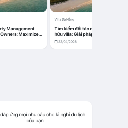
Villa Đà Nẵng
erty Management
Tìm kiếm đối tác quản lý cho chủ s
la Owners: Maximize
hữu villa: Giải pháp tối ưu lợi nhuận
go in Da Nang
cùng Abogo tại Đà Nẵng
22/04/2026
đáp ứng mọi nhu cầu cho kì nghỉ du lịch
của bạn