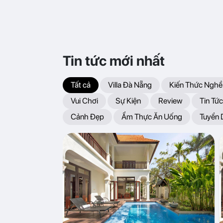
Tin tức mới nhất
Tất cả
Villa Đà Nẵng
Kiến Thức Nghề
Vui Chơi
Sự Kiện
Review
Tin Tức
Cảnh Đẹp
Ẩm Thực Ăn Uống
Tuyển