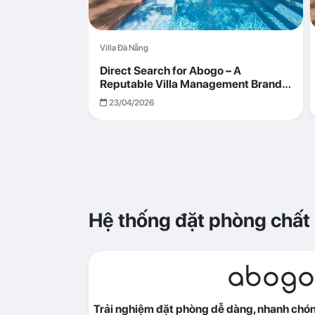
Villa Đà Nẵng
Direct Search for Abogo – A
Reputable Villa Management Brand
with Transparent and Effective
23/04/2026
Operations
Hệ thống đặt phòng chất
abogo
Trải nghiệm đặt phòng dễ dàng, nhanh chóng