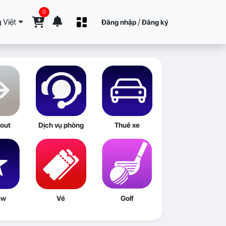
0
 Việt
/
Đăng nhập
Đăng ký
out
Dịch vụ phòng
Thuê xe
ew
Vé
Golf