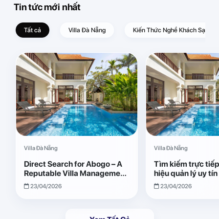
Tin tức mới nhất
Tất cả
Villa Đà Nẵng
Kiến Thức Nghề Khách Sạn – D
Villa Đà Nẵng
Villa Đà Nẵng
Direct Search for Abogo – A
Tìm kiếm trực tiế
Reputable Villa Management
hiệu quản lý uy tí
Brand with Transparent and
Giải pháp vận hành
23/04/2026
23/04/2026
Effective Operations
quả, minh bạch