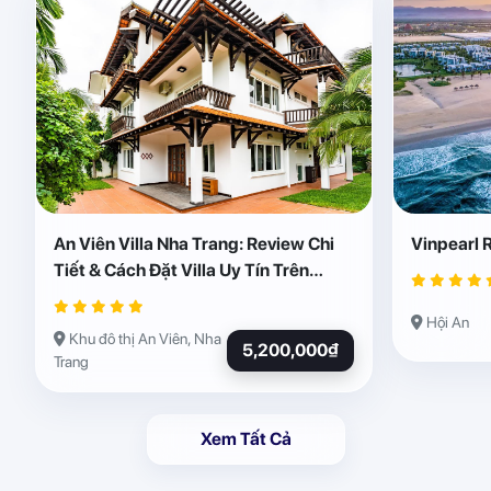
An Viên Villa Nha Trang: Review Chi
Vinpearl 
Tiết & Cách Đặt Villa Uy Tín Trên
Abogo
Hội An
Khu đô thị An Viên, Nha
5,200,000₫
Trang
Xem Tất Cả