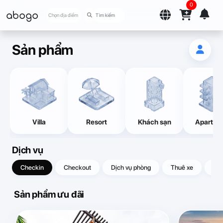
0
abogo
Chọn địa điểm
Sản phẩm
Villa
Resort
Khách sạn
Apartme
Dịch vụ
Checkin
Checkout
Dịch vụ phòng
Thuê xe
Quà
Sản phẩm ưu đãi