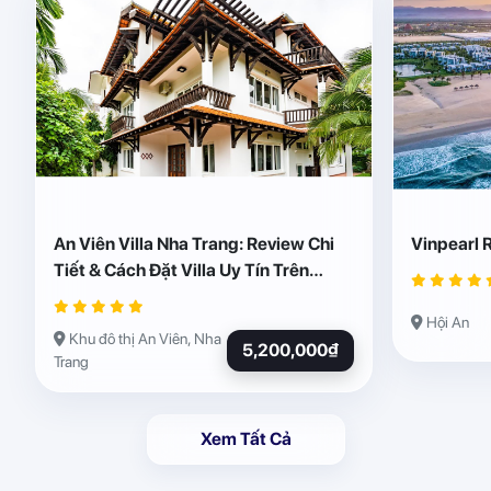
An Viên Villa Nha Trang: Review Chi
Vinpearl 
Tiết & Cách Đặt Villa Uy Tín Trên
Abogo
Hội An
Khu đô thị An Viên, Nha
5,200,000₫
Trang
Xem Tất Cả