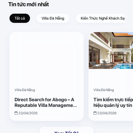
Tin tức mới nhất
Tất cả
Villa Đà Nẵng
Kiến Thức Nghề Khách Sạn – D
Villa Đà Nẵng
Villa Đà Nẵng
Direct Search for Abogo – A
Tìm kiếm trực tiế
Reputable Villa Management
hiệu quản lý uy tí
Brand with Transparent and
Giải pháp vận hành
23/04/2026
23/04/2026
Effective Operations
quả, minh bạch