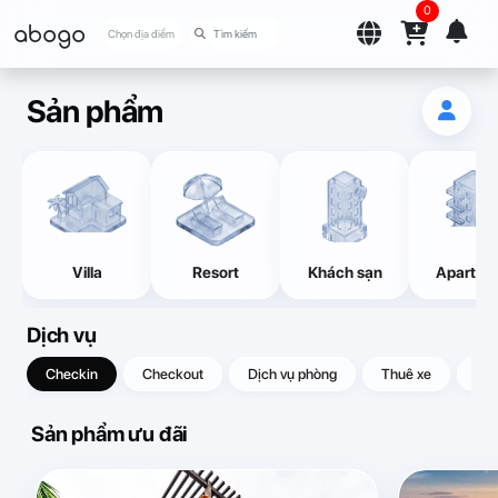
0
abogo
Chọn địa điểm
Sản phẩm
Villa
Resort
Khách sạn
Apartme
Dịch vụ
Checkin
Checkout
Dịch vụ phòng
Thuê xe
Quà
Sản phẩm ưu đãi