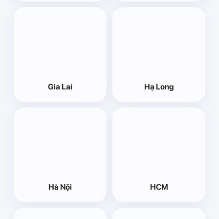
Gia Lai
Hạ Long
Hà Nội
HCM